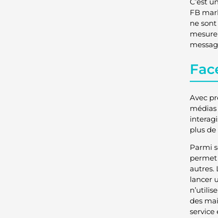
C’est un
FB mark
ne sont
mesure 
message
Fac
Avec prè
médias 
interag
plus de
Parmi se
permet 
autres. 
lancer u
n’utili
des mai
service