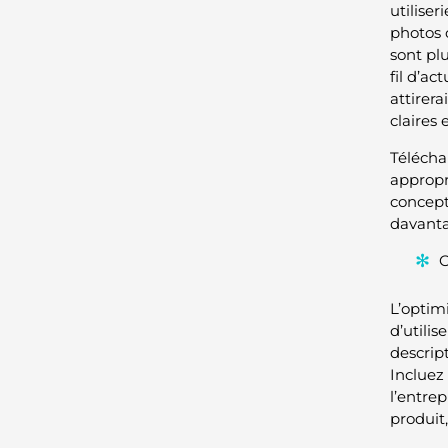
utilise
photos 
sont plu
fil d’a
attirera
claires 
Télécha
appropri
concept
davanta
O
L’optim
d’utilis
descrip
Incluez
l’entre
produit