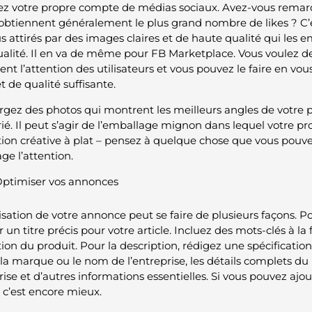
riez votre propre compte de médias sociaux. Avez-vous remarq
obtiennent généralement le plus grand nombre de likes ? C’es
s attirés par des images claires et de haute qualité qui les e
ctualité. Il en va de même pour FB Marketplace. Vous voulez d
ient l’attention des utilisateurs et vous pouvez le faire en v
et de qualité suffisante.
rgez des photos qui montrent les meilleurs angles de votre pr
é. Il peut s’agir de l’emballage mignon dans lequel votre pro
ion créative à plat – pensez à quelque chose que vous pouvez 
ge l’attention.
ptimiser vos annonces
isation de votre annonce peut se faire de plusieurs façons.
er un titre précis pour votre article. Incluez des mots-clés à la 
tion du produit. Pour la description, rédigez une spécificatio
 la marque ou le nom de l’entreprise, les détails complets d
prise et d’autres informations essentielles. Si vous pouvez aj
, c’est encore mieux.