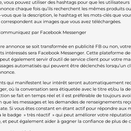
e, vous pouvez utiliser des hashtags pour que les utilisateurs
nnonce chaque fois qu’ils recherchent les mêmes produits ou
vous que la description, le hashtag et les mots-clés que vous i
ls correspondent aux images que vous avez téléchargées.
ommuniquez par Facebook Messenger
re annonce se soit transformée en publicité FB ou non, votre
ents intéressés sera Facebook Messenger. Cette plateforme de
e peut également servir d’outil de service client pour votre 
sages automatisés qui peuvent être déclenchés lorsqu’un cl
nnonce.
ents qui manifestent leur intérêt seront automatiquement redi
er, où la conversation sera étiquetée avec le titre et/ou la d
ction se fait en temps réel et il est préférable de toujours avo
in que les messages et les demandes de renseignements reç
te. Si vous êtes constant en étant actif pour répondre aux
 le badge » très réactif » qui peut améliorer votre réputati
 et peut également aider à gagner la confiance de plus de cl