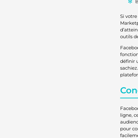
B
Si votr
Marketp
d’attein
outils d
Faceboo
fonction
définir
sachiez
platefo
Con
Faceboo
ligne, 
audienc
pour co
facileme