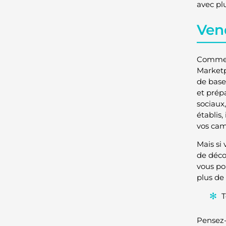
avec pl
Ven
Comme t
Marketpl
de base
et prép
sociaux
établis
vos cam
Mais si
de déco
vous po
plus de
T
Pensez-