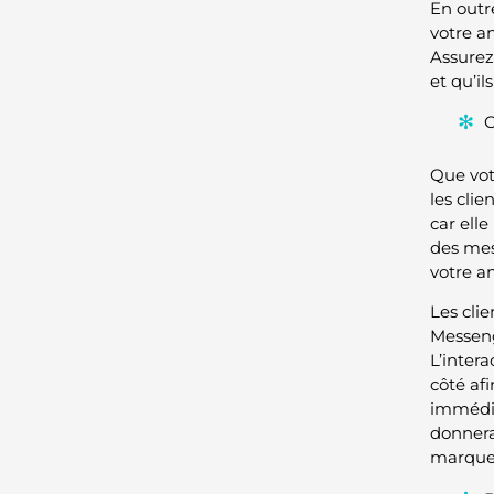
En outr
votre a
Assurez-
et qu’i
C
Que vot
les cli
car ell
des mes
votre a
Les cli
Messeng
L’intera
côté af
immédia
donnera
marque,