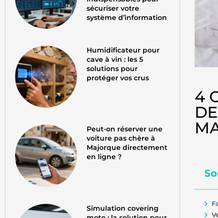
sécuriser votre
système d’information
Humidificateur pour
cave à vin : les 5
solutions pour
protéger vos crus
4 
DE
MA
Peut-on réserver une
voiture pas chère à
Majorque directement
en ligne ?
So
F
Simulation covering
V
moto : la solution pour