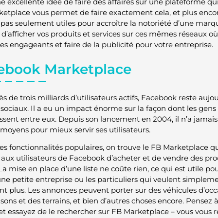
e excellente idée de faire des affaires sur une plateforme qui
etplace vous permet de faire exactement cela, et plus encore
 pas seulement utiles pour accroître la notoriété d’une mar
d’afficher vos produits et services sur ces mêmes réseaux o
s engageants et faire de la publicité pour votre entreprise.
ebook Marketplace
s de trois milliards d’utilisateurs actifs, Facebook reste auj
sociaux. Il a eu un impact énorme sur la façon dont les ge
issent entre eux. Depuis son lancement en 2004, il n’a jamais
 moyens pour mieux servir ses utilisateurs.
s fonctionnalités populaires, on trouve le FB Marketplace qui 
aux utilisateurs de Facebook d’acheter et de vendre des prod
La mise en place d’une liste ne coûte rien, ce qui est utile p
ne petite entreprise ou les particuliers qui veulent simpleme
sent plus. Les annonces peuvent porter sur des véhicules d’occ
sons et des terrains, et bien d’autres choses encore. Pensez 
 et essayez de le rechercher sur FB Marketplace – vous vous