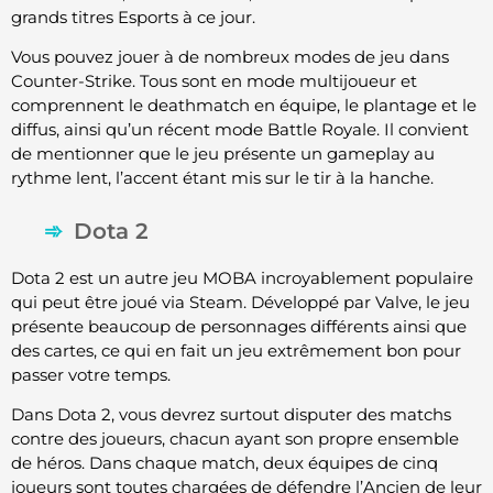
grands titres Esports à ce jour.
Vous pouvez jouer à de nombreux modes de jeu dans
Counter-Strike. Tous sont en mode multijoueur et
comprennent le deathmatch en équipe, le plantage et le
diffus, ainsi qu’un récent mode Battle Royale. Il convient
de mentionner que le jeu présente un gameplay au
rythme lent, l’accent étant mis sur le tir à la hanche.
Dota 2
Dota 2 est un autre jeu MOBA incroyablement populaire
qui peut être joué via Steam. Développé par Valve, le jeu
présente beaucoup de personnages différents ainsi que
des cartes, ce qui en fait un jeu extrêmement bon pour
passer votre temps.
Dans Dota 2, vous devrez surtout disputer des matchs
contre des joueurs, chacun ayant son propre ensemble
de héros. Dans chaque match, deux équipes de cinq
joueurs sont toutes chargées de défendre l’Ancien de leur