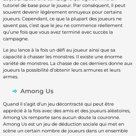
tutoriel de base pour le joueur. Par conséquent, il peut
souvent devenir légèrement ennuyeux pour certains
joueurs. Cependant, ce que la plupart des joueurs ne
savent pas, c’est que le jeu ne commence réellement
qu’une fois que vous avez terminé avec succès la
campagne.
Le jeu lance à la fois un défi au joueur ainsi que sa
capacité à chasser les monstres. Il existe une énorme
variété de monstres. La chasse de ces derniers donne aux
joueurs la possibilité d’obtenir leurs armures et leurs
armes.
Among Us
Quand il s’agit d’un jeu décontracté qui peut être
apprécié à la fois avec des amis et des joueurs aléatoires,
Among Us remporte sans aucun doute la couronne.
Among Us est un jeu de déduction sociale qui met en
scène un certain nombre de joueurs dans un ensemble