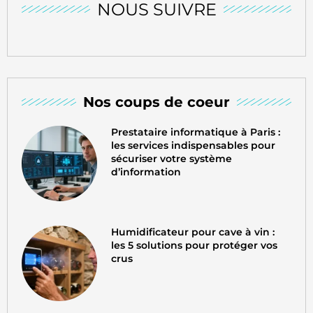
NOUS SUIVRE
Nos coups de coeur
Prestataire informatique à Paris :
les services indispensables pour
sécuriser votre système
d’information
Humidificateur pour cave à vin :
les 5 solutions pour protéger vos
crus