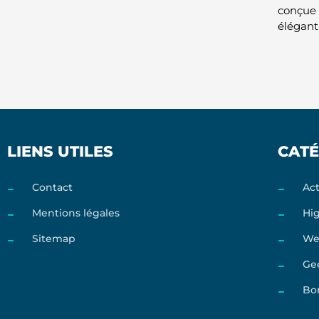
conçue 
élégant 
LIENS UTILES
CATÉ
Contact
Act
Mentions légales
Hi
Sitemap
We
Ge
Bo