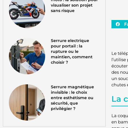
visualiser son projet
sans risque
F
Serrure electrique
pour portail : la
rupture ou le
Le télé
maintien, comment
l’utilis
choisir ?
écouter
des nou
un souci
chutes 
Serrure magnétique
invisible : le choix
La c
entre esthétisme ou
sécurité, que
privilégier ?
La coqu
en bamb