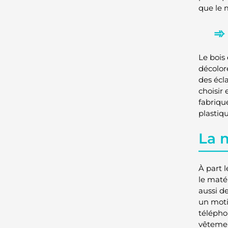
que le 
Le bois 
décolor
des écla
choisir
fabriqué
plastiq
La 
À part 
le maté
aussi de
un moti
télépho
vêtemen