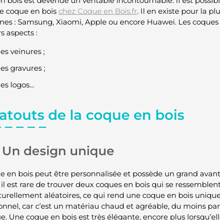
n bois est devenue un véritable incontournable. Il est possi
de coque en bois
chez Coque en Bois.fr
. Il en existe pour la 
nes : Samsung, Xiaomi, Apple ou encore Huawei. Les coques 
rs aspects :
es veinures ;
es gravures ;
es logos…
atouts de la coque en bois
Un design unique
e en bois peut être personnalisée et possède un grand avant
il est rare de trouver deux coques en bois qui se ressemblent.
turellement aléatoires, ce qui rend une coque en bois unique.
onnel, car c’est un matériau chaud et agréable, du moins par
e. Une coque en bois est très élégante, encore plus lorsqu’ell