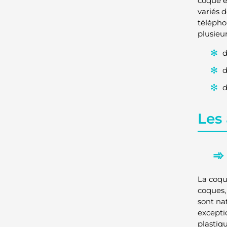
coque e
variés 
télépho
plusieu
d
d
d
Les 
La coqu
coques, 
sont na
excepti
plastiqu