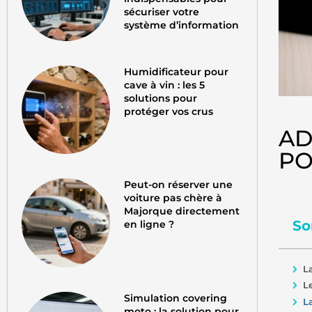
sécuriser votre
système d’information
Humidificateur pour
cave à vin : les 5
solutions pour
protéger vos crus
AD
PO
Peut-on réserver une
voiture pas chère à
Majorque directement
So
en ligne ?
L
L
Simulation covering
L
moto : la solution pour