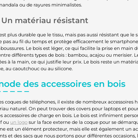
mandala ou de rayures minimalistes.
Un matériau résistant
est plus durable que le tissu, mais pas aussi résistant que le s
e pas au fil du temps et protège efficacement le smartphone 
boussures. Le bois est léger, ce qui facilite la prise en main d
 entre différents types de bois : bambou, acajou ou merisier. 
es à la main, ce qui justifie leur prix. Le bois reste un maté
ue, au caoutchouc ou au silicone.
mode des accessoires en bois
les coques de téléphones, il existe de nombreux accessoires 
riau naturel. On peut trouver des covers pour laptops et pou
s accessoires de charge en bois. Le bois est infiniment person
f ou
un logo
sur la face externe de la coque pour se démarq
ne est un élément protecteur, mais elle est également un acc
ts et des sacs que nous portons pour différentes occasions,