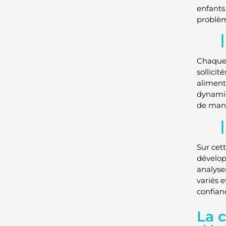
enfants
problèm
Chaque 
sollicit
aliment
dynamiq
de maniè
Sur cet
dévelop
analyse
variés 
confian
La c