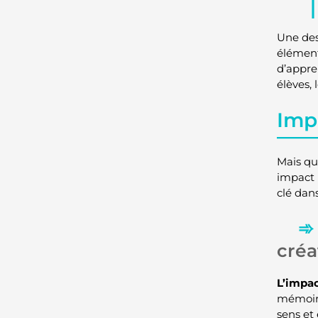
Une des
élément
d’appre
élèves, 
Imp
Mais qu
impact 
clé dan
créa
L’impa
mémoire
sens et