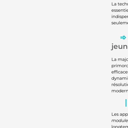
La tech
essentie
indispe
seulemen
jeun
La majo
primordi
efficac
dynamiq
résolut
modern
Les app
modules
longtem