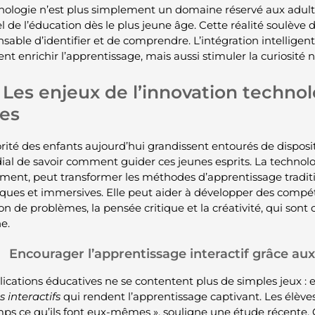
nologie n’est plus simplement un domaine réservé aux adultes
l de l’éducation dès le plus jeune âge. Cette réalité soulève d
nsable d’identifier et de comprendre. L’intégration intelligen
t enrichir l’apprentissage, mais aussi stimuler la curiosité n
Les enjeux de l’innovation techno
es
rité des enfants aujourd’hui grandissent entourés de disposit
al de savoir comment guider ces jeunes esprits. La technologi
ement, peut transformer les méthodes d’apprentissage tradit
ues et immersives. Elle peut aider à développer des compé
ion de problèmes, la pensée critique et la créativité, qui son
e.
Encourager l’apprentissage interactif grâce aux
lications éducatives ne se contentent plus de simples jeux : 
 interactifs
qui rendent l’apprentissage captivant. Les élève
ps ce qu’ils font eux-mêmes », souligne une étude récente. C