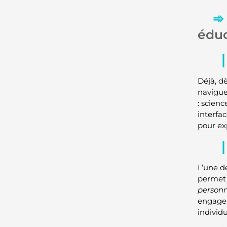
éduc
Déjà, d
navigue
: scien
interfa
pour ex
L’une d
permet 
personn
engagem
individu