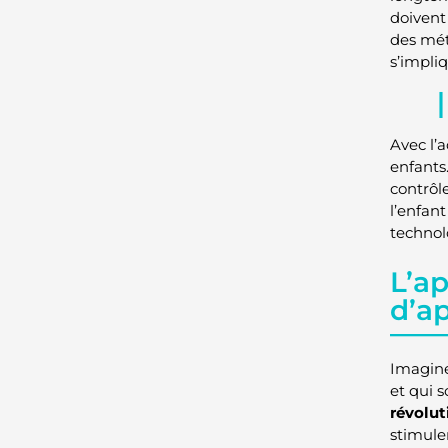
doivent
des méth
s’impli
Avec l’a
enfants
contrôl
l’enfant
technol
L’ap
d’a
Imagine
et qui s
révolut
stimuler