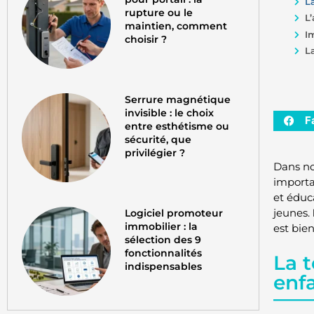
L
rupture ou le
L
maintien, comment
I
choisir ?
L
Serrure magnétique
invisible : le choix
F
entre esthétisme ou
sécurité, que
privilégier ?
Dans no
importa
et éduc
jeunes.
Logiciel promoteur
immobilier : la
est bie
sélection des 9
fonctionnalités
La t
indispensables
enf