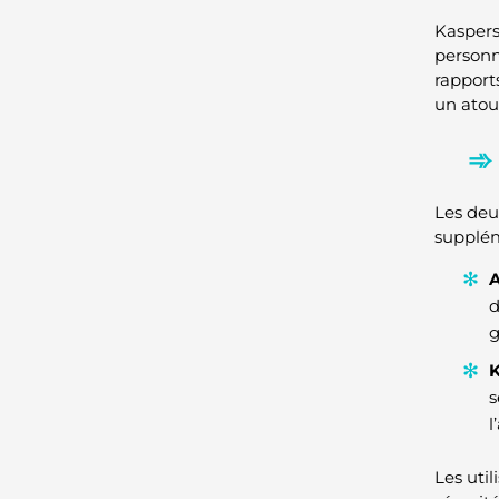
Kaspers
personn
rapport
un atou
Les deux
supplém
A
d
g
K
s
l
Les util