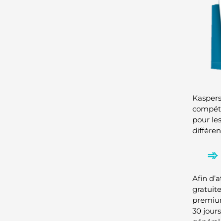
Kaspers
compéti
pour le
différen
Afin d’a
gratuite
premium
30 jour