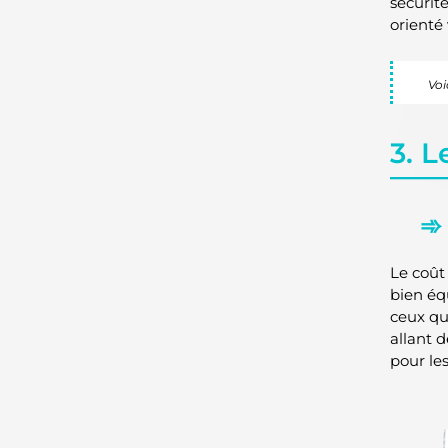
sécurit
orienté 
Voi
3. L
Le coût 
bien éq
ceux qu
allant 
pour le