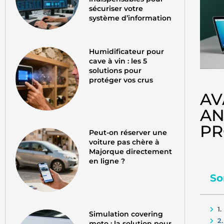
sécuriser votre
système d’information
Humidificateur pour
cave à vin : les 5
solutions pour
protéger vos crus
AV
AN
PR
Peut-on réserver une
voiture pas chère à
Majorque directement
en ligne ?
So
1
Simulation covering
2.
moto : la solution pour