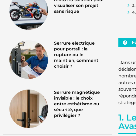
visualiser son projet
3.
sans risque
4
F
Serrure electrique
pour portail : la
rupture ou le
maintien, comment
Dans un
choisir ?
décisio
nombreux
autres 
souvent
Serrure magnétique
répondr
invisible : le choix
stratégi
entre esthétisme ou
sécurité, que
1. L
privilégier ?
Ava