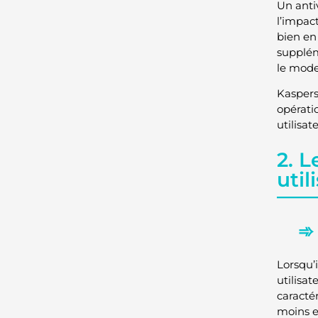
Un antiv
l’impac
bien en 
supplém
le mode 
Kaspers
opératio
utilisat
2. L
util
Lorsqu’i
utilisat
caracté
moins e