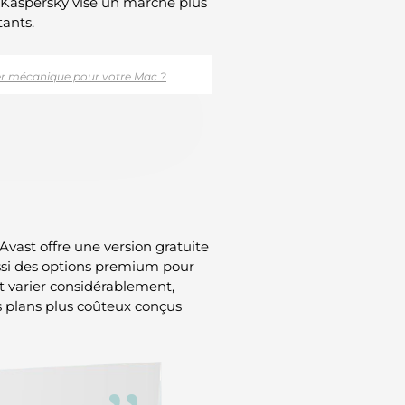
ue Kaspersky vise un marché plus
tants.
vier mécanique pour votre Mac ?
Avast offre une version gratuite
aussi des options premium pour
t varier considérablement,
s plans plus coûteux conçus