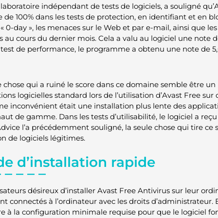
 laboratoire indépendant de tests de logiciels, a souligné qu’
e de 100% dans les tests de protection, en identifiant et en b
 « 0-day », les menaces sur le Web et par e-mail, ainsi que le
 au cours du dernier mois. Cela a valu au logiciel une note de
 test de performance, le programme a obtenu une note de 5,
e chose qui a ruiné le score dans ce domaine semble être un
ions logicielles standard lors de l’utilisation d’Avast Free su
e inconvénient était une installation plus lente des applica
aut de gamme. Dans les tests d’utilisabilité, le logiciel a reç
dvice l’a précédemment souligné, la seule chose qui tire ce sc
n de logiciels légitimes.
e d’installation rapide
isateurs désireux d’installer Avast Free Antivirus sur leur ord
ont connectés à l’ordinateur avec les droits d’administrateur. 
e à la configuration minimale requise pour que le logiciel fon