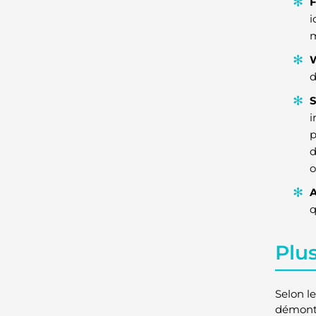
F
i
m
W
d
S
i
p
d
o
A
q
Plus
Selon le
démontre