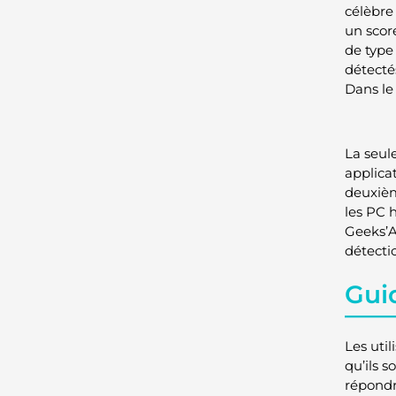
célèbre
un scor
de type
détectés
Dans le
La seul
applicat
deuxièm
les PC h
Geeks’A
détectio
Guid
Les util
qu’ils s
répondr