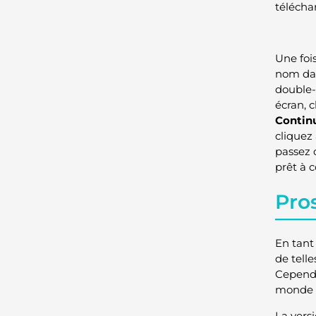
téléchar
Une fois
nom dan
double-
écran, 
Contin
cliquez
passez c
prêt à c
Pros
En tant
de telle
Cependa
monde t
La versi