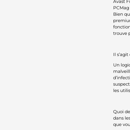
Avast Fr
PCMag l
Bien qu
premium 
fonction
trouve 
Il s’agit
Un logic
malveill
d’infec
suspect
les util
Quoi de 
dans le
que vou