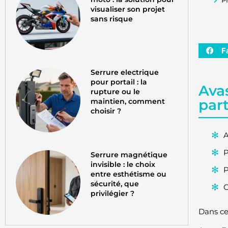
visualiser son projet
sans risque
F
Serrure electrique
pour portail : la
Avas
rupture ou le
par
maintien, comment
choisir ?
A
P
Serrure magnétique
invisible : le choix
P
entre esthétisme ou
sécurité, que
G
privilégier ?
Dans cet