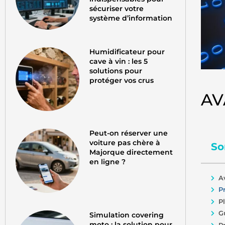
sécuriser votre
système d’information
Humidificateur pour
cave à vin : les 5
solutions pour
protéger vos crus
AV
Peut-on réserver une
voiture pas chère à
So
Majorque directement
en ligne ?
A
P
P
G
Simulation covering
moto : la solution pour
P