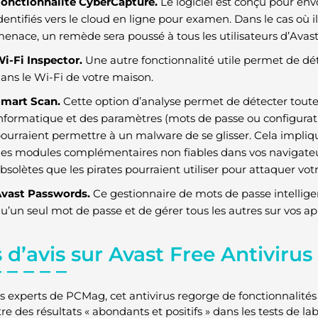
onctionnalité CyberCapture.
Le logiciel est conçu pour env
dentifiés vers le cloud en ligne pour examen. Dans le cas où 
enace, un remède sera poussé à tous les utilisateurs d’Avas
i-Fi Inspector.
Une autre fonctionnalité utile permet de déte
ans le Wi-Fi de votre maison.
mart Scan.
Cette option d’analyse permet de détecter toutes
nformatique et des paramètres (mots de passe ou configurati
ourraient permettre à un malware de se glisser. Cela impliq
es modules complémentaires non fiables dans vos navigateurs
bsolètes que les pirates pourraient utiliser pour attaquer vot
vast Passwords.
Ce gestionnaire de mots de passe intellige
u’un seul mot de passe et de gérer tous les autres sur vos app
 d’avis sur Avast Free Antivirus
s experts de PCMag, cet antivirus regorge de fonctionnalités e
 des résultats « abondants et positifs » dans les tests de lab