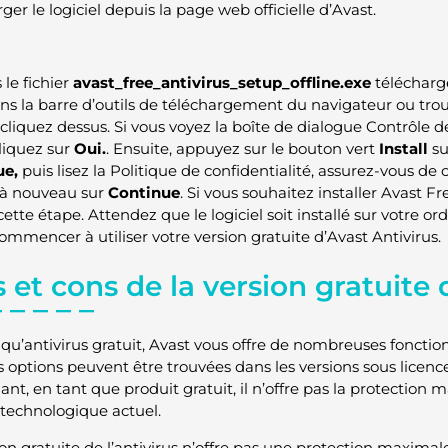
ger le logiciel depuis la page web officielle d’Avast.
 le fichier
avast_free_antivirus_setup_offline.exe
téléchargé
s la barre d’outils de téléchargement du navigateur ou trou
cliquez dessus. Si vous voyez la boîte de dialogue Contrôle d
cliquez sur
Oui.
. Ensuite, appuyez sur le bouton vert
Install
su
ue,
puis lisez la Politique de confidentialité, assurez-vous d
 à nouveau sur
Continue
. Si vous souhaitez installer Avast Fr
ette étape. Attendez que le logiciel soit installé sur votre ord
ommencer à utiliser votre version gratuite d’Avast Antivirus.
 et cons de la version gratuite 
 qu’antivirus gratuit, Avast vous offre de nombreuses fonction
s options peuvent être trouvées dans les versions sous licence 
nt, en tant que produit gratuit, il n’offre pas la protection 
echnologique actuel.
on gratuite de l’antivirus n’offre pas une protection maximale