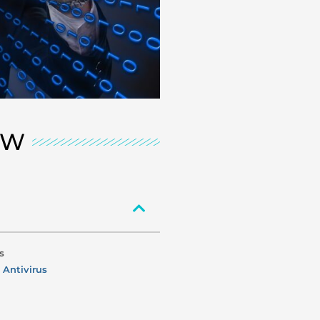
EW
s
 Antivirus