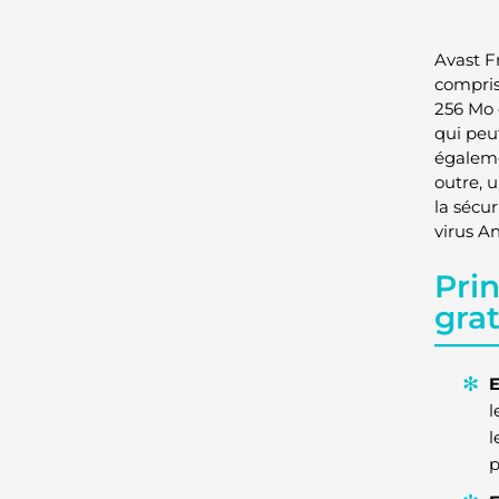
Avast Fr
compris
256 Mo 
qui peu
égaleme
outre, u
la sécu
virus A
Prin
grat
E
l
l
p