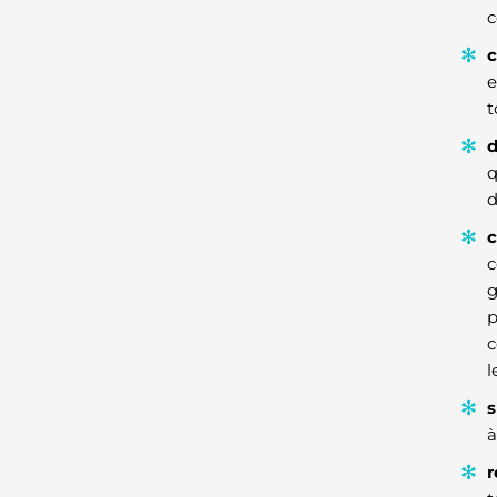
c
c
e
t
d
q
d
c
c
g
p
c
l
s
à
r