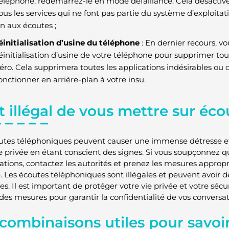
éléphone, redémarrez-le en mode défaillance. Cela désactiver
ous les services qui ne font pas partie du système d’exploitat
in aux écoutes ;
éinitialisation d’usine du téléphone
: En dernier recours, v
éinitialisation d’usine de votre téléphone pour supprimer tou
éro. Cela supprimera toutes les applications indésirables ou 
onctionner en arrière-plan à votre insu.
st illégal de vous mettre sur éco
utes téléphoniques peuvent causer une immense détresse et i
ie privée en étant conscient des signes. Si vous soupçonnez 
ations, contactez les autorités et prenez les mesures appropr
é. Les écoutes téléphoniques sont illégales et peuvent avoir
es. Il est important de protéger votre vie privée et votre sécu
des mesures pour garantir la confidentialité de vos conversat
combinaisons utiles pour savoir