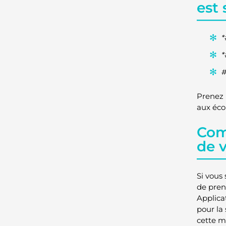
est 
*
*
Prenez 
aux éco
Com
de 
Si vous
de pren
Applicat
pour la
cette m