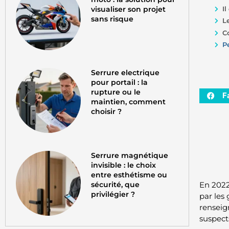
visualiser son projet
Il
sans risque
L
C
P
Serrure electrique
pour portail : la
rupture ou le
F
maintien, comment
choisir ?
Serrure magnétique
invisible : le choix
entre esthétisme ou
sécurité, que
En 2022
privilégier ?
par les
renseig
suspects