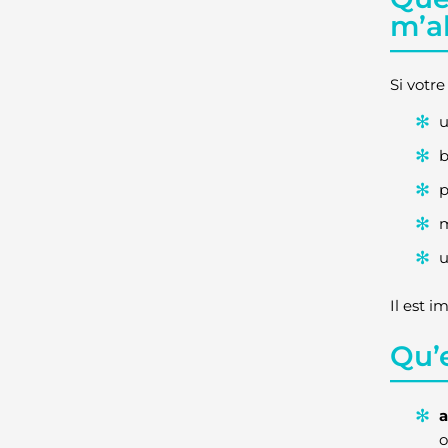
m’al
Si votr
u
b
p
m
u
Il est i
Qu’e
a
o