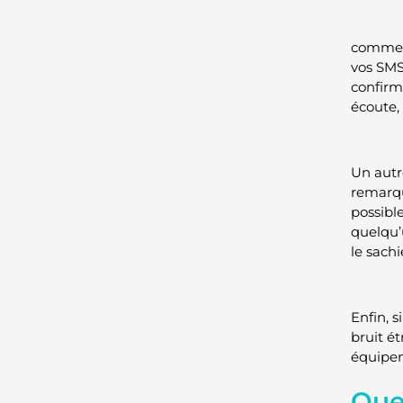
comment
vos SMS
confirm
écoute,
Un autr
remarqu
possible
quelqu’u
le sachi
Enfin, 
bruit ét
équipem
Que