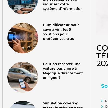
sécuriser votre
système d’information
Humidificateur pour
cave à vin : les 5
solutions pour
protéger vos crus
CO
TÉ
20
Peut-on réserver une
voiture pas chère à
Majorque directement
en ligne ?
So
Q
Simulation covering
Q
moto : la solution pour