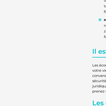
t
t
f
r
r
z
f
Il e
Les éco
votre v
convers
sécurit
juridiqu
prenez 
Les 