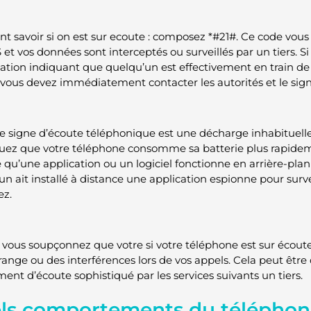
 savoir si on est sur ecoute : composez *#21#. Ce code vous 
 et vos données sont interceptés ou surveillés par un tiers. 
ation indiquant que quelqu’un est effectivement en train de
 vous devez immédiatement contacter les autorités et le sign
e signe d’écoute téléphonique est une décharge inhabituelle 
ez que votre téléphone consomme sa batterie plus rapideme
 qu’une application ou un logiciel fonctionne en arrière-plan à
n ait installé à distance une application espionne pour surve
ez.
si vous soupçonnez que votre si votre téléphone est sur écou
range ou des interférences lors de vos appels. Cela peut être d
ent d’écoute sophistiqué par les services suivants un tiers.
ls comportements du téléphon