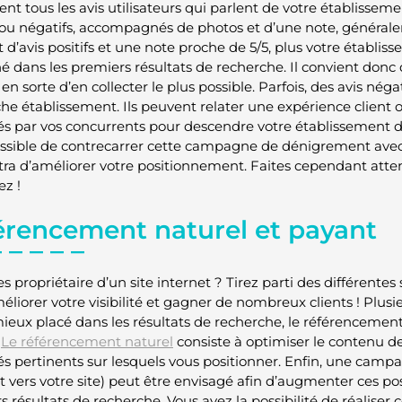
nt tous les avis utilisateurs qui parlent de votre établisseme
s ou négatifs, accompagnés de photos et d’une note, générale
 d’avis positifs et une note proche de 5/5, plus votre établis
hé dans les premiers résultats de recherche. Il convient donc 
 en sorte d’en collecter le plus possible. Parfois, des avis nég
iche établissement. Ils peuvent relater une expérience client
fiés par vos concurrents pour descendre votre établissement d
possible de contrecarrer cette campagne de dénigrement avec 
ra d’améliorer votre positionnement. Faites cependant atten
ez !
érencement naturel et payant
s propriétaire d’un site internet ? Tirez parti des différente
éliorer votre visibilité et gagner de nombreux clients ! Plus
mieux placé dans les résultats de recherche, le référencemen
.
Le référencement naturel
consiste à optimiser le contenu de
és pertinents sur lesquels vous positionner. Enfin, une campa
 vers votre site) peut être envisagé afin d’augmenter ces posi
 résultats de recherche. Vous avez la possibilité de réaliser c