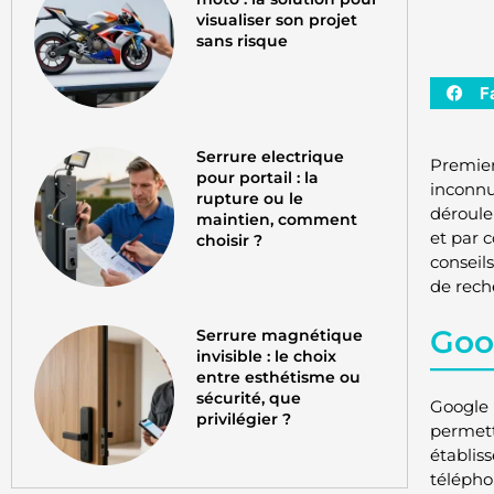
visualiser son projet
sans risque
F
Serrure electrique
Premier
pour portail : la
inconnu
rupture ou le
déroule
maintien, comment
et par 
choisir ?
conseil
de rech
Goog
Serrure magnétique
invisible : le choix
entre esthétisme ou
sécurité, que
Google 
privilégier ?
permett
établis
télépho