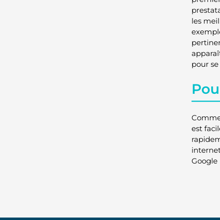
prestata
les mei
exemple
pertine
apparaî
pour se
Pou
Comme v
est faci
rapideme
interne
Google 