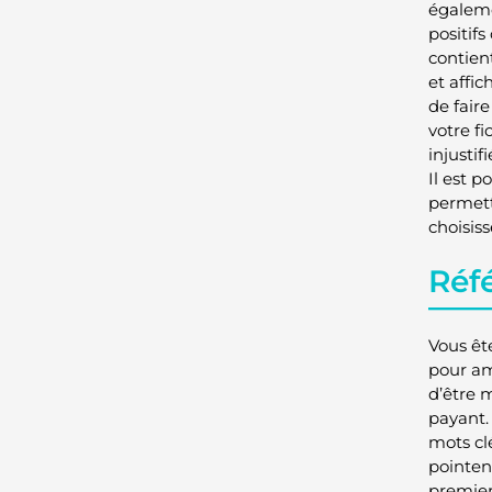
égaleme
positif
contient
et affic
de faire
votre f
injusti
Il est 
permett
choisiss
Réf
Vous ête
pour am
d’être 
payant
mots cl
pointent
premiers