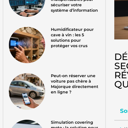
sécuriser votre
système d’information
Humidificateur pour
cave à vin : les 5
solutions pour
protéger vos crus
DÉ
SE
RÉ
Peut-on réserver une
QU
voiture pas chère à
Majorque directement
en ligne ?
So
Simulation covering
moto : la solution pour