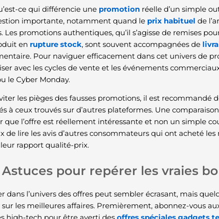
u’est-ce qui différencie une
promotion
réelle d’un simple ou
estion importante, notamment quand le
prix habituel
de l’a
s. Les promotions authentiques, qu’il s’agisse de remises pou
oduit en
rupture stock
, sont souvent accompagnées de
livr
entaire. Pour naviguer efficacement dans cet univers de prom
riser avec les cycles de vente et les événements commerciaux
ou le Cyber Monday.
éviter les pièges des fausses promotions, il est recommandé d
s à ceux trouvés sur d’autres plateformes. Une comparaiso
r que l’offre est réellement intéressante et non un simple coup
ux de lire les avis d’autres consommateurs qui ont acheté l
leur rapport qualité-prix.
Astuces pour repérer les vraies bo
r dans l’univers des offres peut sembler écrasant, mais quel
 sur les meilleures affaires. Premièrement, abonnez-vous aux
 high-tech pour être averti des
offres spéciales gadgets t