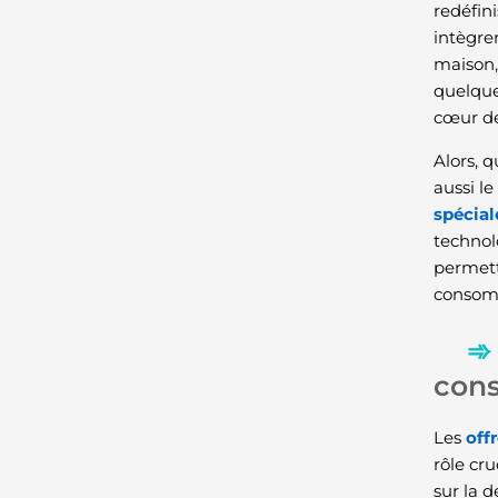
redéfin
intègre
maison,
quelques
cœur de 
Alors, 
aussi l
spécial
technol
permett
consomm
con
Les
off
rôle cr
sur la 