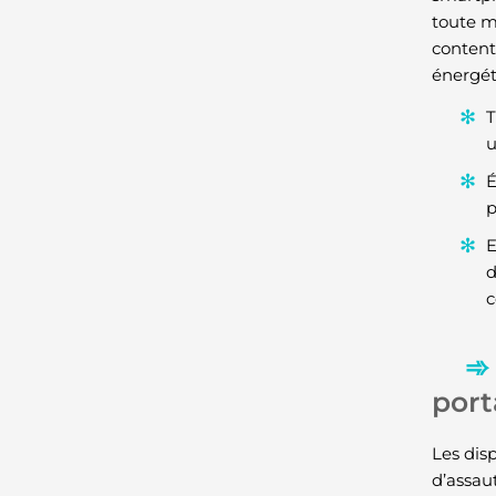
toute m
content
énergét
T
u
É
p
E
d
c
port
Les disp
d’assau