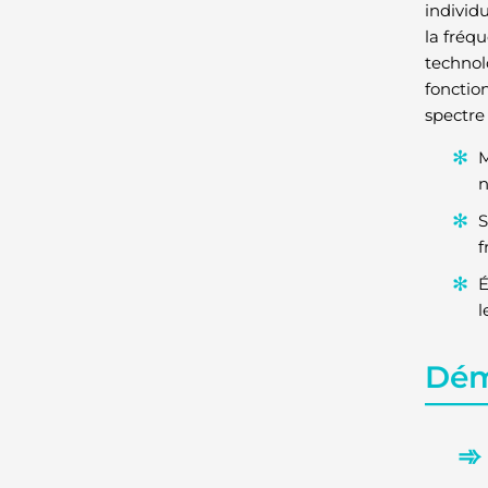
individu
la fréq
technol
fonctio
spectre 
M
n
S
f
É
l
Démy