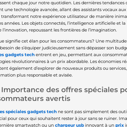
issent chaque jour notre quotidien. Les dernières tendances 
nt une technologie avancée, allant des assistants vocaux aux
 transformant notre expérience utilisateur de manière inima
 années. Les objets connectés, l’intelligence artificielle et 
l’innovation, repoussant les frontières de l’imagination.
que signifie cet élan pour les consommateurs? Une multitude 
e besoin de s’équiper judicieusement sans dépasser son budge
es gadgets tech
entrent en jeu, permettant aux consommate
ogies révolutionnaires à un prix abordable. Les économies réa
ent également d’explorer de nouveaux produits ou services, 
ation plus responsable et avisée.
Importance des offres spéciales p
sommateurs avertis
res spéciales gadgets tech
ne sont pas simplement des outil
ucial pour ceux qui souhaitent rester à jour sans se ruiner. I
dernière smartwatch ou un
chargeur usb
innovant à un
prix
i