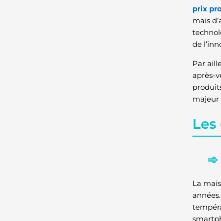
prix p
mais d’
technol
de l’inn
Par ail
après-v
produit
majeur 
Les
La mais
années.
tempéra
smartph