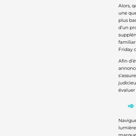
Alors, q
une qu
plus ba
d’un pr
supplém
familia
Friday 
Afin d’
annoncé
s’assure
judicie
évaluer 
Navigue
lumière
marques