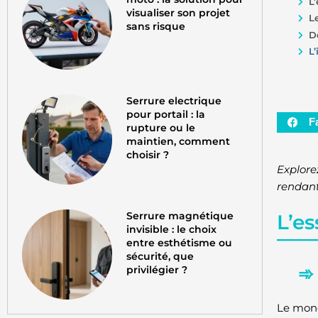
L
visualiser son projet
L
sans risque
D
L
Serrure electrique
pour portail : la
F
rupture ou le
maintien, comment
choisir ?
Explore
rendant 
Serrure magnétique
L’e
invisible : le choix
entre esthétisme ou
sécurité, que
privilégier ?
Le mo