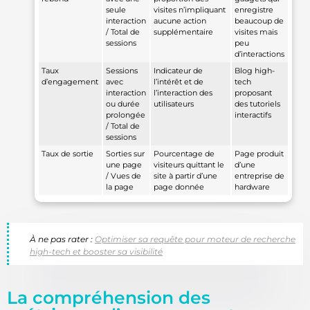
seule
visites n’impliquant
enregistre
interaction
aucune action
beaucoup de
/ Total de
supplémentaire
visites mais
sessions
peu
d’interactions
Taux
Sessions
Indicateur de
Blog high-
d’engagement
avec
l’intérêt et de
tech
interaction
l’interaction des
proposant
ou durée
utilisateurs
des tutoriels
prolongée
interactifs
/ Total de
sessions
Taux de sortie
Sorties sur
Pourcentage de
Page produit
une page
visiteurs quittant le
d’une
/ Vues de
site à partir d’une
entreprise de
la page
page donnée
hardware
À ne pas rater :
Optimiser sa requête pour moteur de recherche
high-tech et booster sa visibilité
La compréhension des