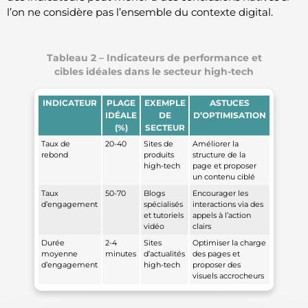
l’on ne considère pas l’ensemble du contexte digital.
Tableau 2 – Indicateurs de performance et
cibles idéales dans le secteur high-tech
INDICATEUR
PLAGE
EXEMPLE
ASTUCES
IDÉALE
DE
D’OPTIMISATION
(%)
SECTEUR
Taux de
20-40
Sites de
Améliorer la
rebond
produits
structure de la
high-tech
page et proposer
un contenu ciblé
Taux
50-70
Blogs
Encourager les
d’engagement
spécialisés
interactions via des
et tutoriels
appels à l’action
vidéo
clairs
Durée
2-4
Sites
Optimiser la charge
moyenne
minutes
d’actualités
des pages et
d’engagement
high-tech
proposer des
visuels accrocheurs