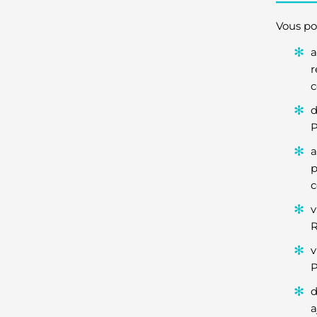
Vous po
a
r
c
d
P
a
p
c
v
R
v
P
d
a