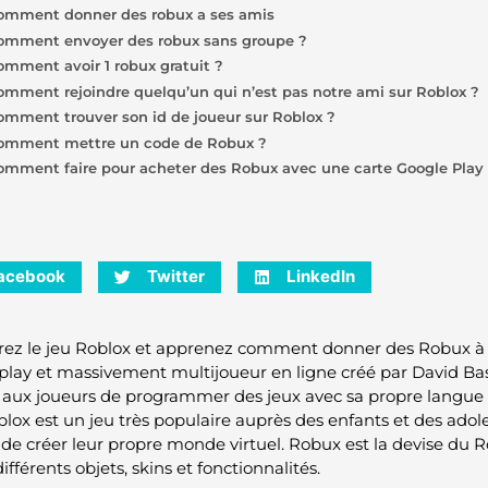
omment donner des robux a ses amis
omment envoyer des robux sans groupe ?
omment avoir 1 robux gratuit ?
omment rejoindre quelqu’un qui n’est pas notre ami sur Roblox ?
omment trouver son id de joueur sur Roblox ?
omment mettre un code de Robux ?
omment faire pour acheter des Robux avec une carte Google Play
acebook
Twitter
LinkedIn
ez le jeu Roblox et apprenez comment donner des Robux à v
-play et massivement multijoueur en ligne créé par David Basz
aux joueurs de programmer des jeux avec sa propre langue 
blox est un jeu très populaire auprès des enfants et des adole
 de créer leur propre monde virtuel. Robux est la devise du 
ifférents objets, skins et fonctionnalités.