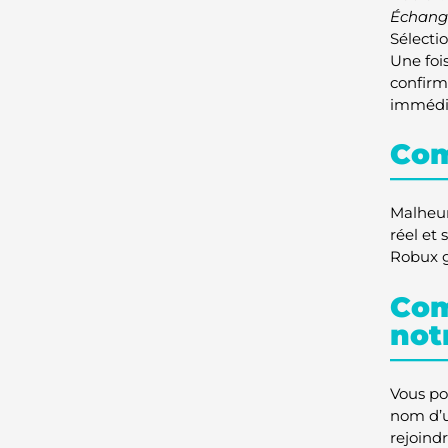
Échang
Sélecti
Une foi
confirm
immédi
Com
Malheur
réel et 
Robux g
Com
not
Vous po
nom d’u
rejoindr