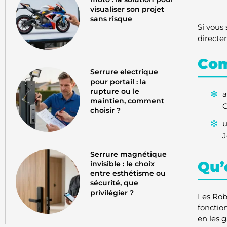
visualiser son projet
sans risque
Si vous 
directem
Com
Serrure electrique
pour portail : la
rupture ou le
a
maintien, comment
C
choisir ?
u
J
Serrure magnétique
Qu’
invisible : le choix
entre esthétisme ou
sécurité, que
privilégier ?
Les Rob
fonctio
en les 