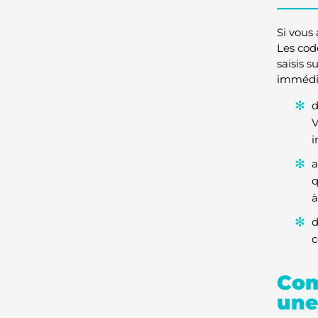
Si vous
Les cod
saisis 
immédia
d
V
i
a
q
à
d
c
Com
une