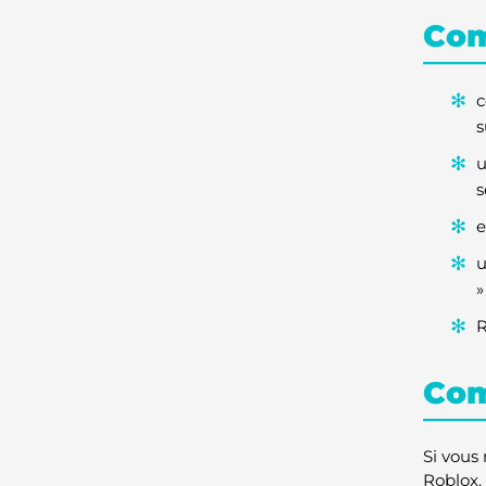
Com
c
s
u
s
e
u
»
R
Com
Si vous
Roblox. 