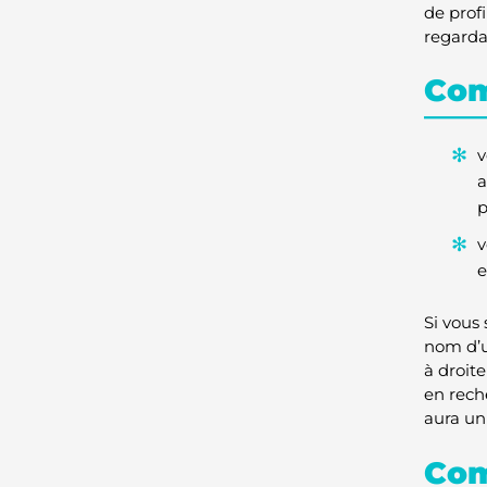
de prof
regarda
Com
v
a
p
v
e
Si vous
nom d’ut
à droit
en rech
aura un 
Com