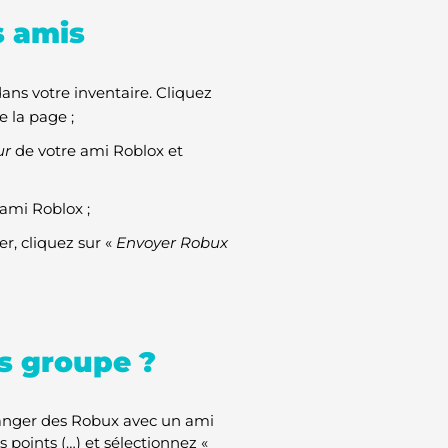
s amis
ans votre inventaire. Cliquez
e la page ;
ur
de votre ami Roblox et
ami Roblox ;
r, cliquez sur «
Envoyer Robux
s groupe ?
hanger des Robux avec un ami
s points (…) et sélectionnez «