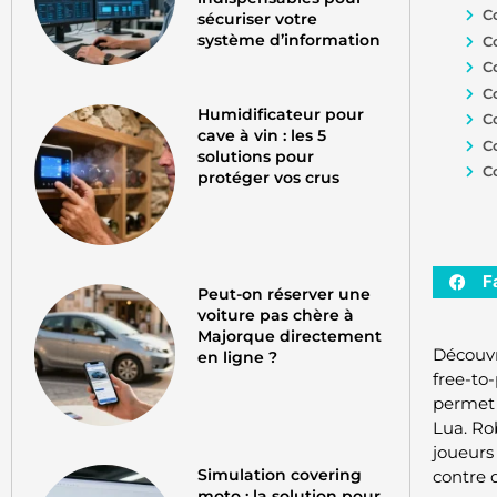
C
sécuriser votre
système d’information
C
C
C
Humidificateur pour
C
cave à vin : les 5
C
solutions pour
C
protéger vos crus
F
Peut-on réserver une
voiture pas chère à
Majorque directement
Découvr
en ligne ?
free-to
permet 
Lua. Ro
joueurs
Simulation covering
contre d
moto : la solution pour