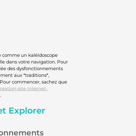
oie comme un kaléidoscope
lle dans votre navigation. Pour
illée des dysfonctionnements
ement aux *traditions*,
t. Pour commencer, sachez que
eation-site-internet-
.
et Explorer
tionnements