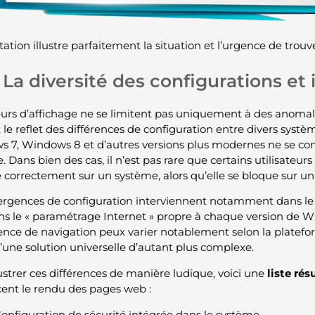
tation illustre parfaitement la situation et l’urgence de trouv
La diversité des configurations et
eurs d’affichage ne se limitent pas uniquement à des anomalies
le reflet des différences de configuration entre divers système
 7, Windows 8 et d’autres versions plus modernes ne se c
. Dans bien des cas, il n’est pas rare que certains utilisateu
he correctement sur un système, alors qu’elle se bloque sur un
ergences de configuration interviennent notamment dans le
dans le « paramétrage Internet » propre à chaque version de 
ience de navigation peux varier notablement selon la plateform
’une solution universelle d’autant plus complexe.
lustrer ces différences de manière ludique, voici une
liste ré
cent le rendu des pages web :
onfiguration de sécurité intégrée dans le système