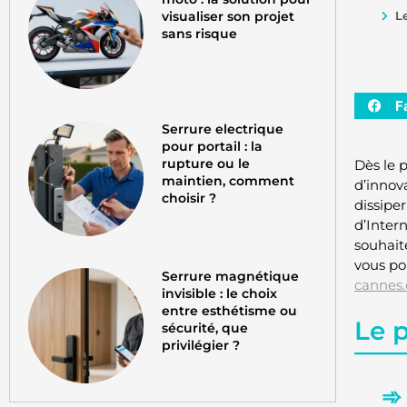
visualiser son projet
L
sans risque
F
Serrure electrique
pour portail : la
rupture ou le
Dès le 
maintien, comment
d’innova
choisir ?
dissipe
d’Inter
souhait
vous p
Serrure magnétique
cannes
invisible : le choix
entre esthétisme ou
Le 
sécurité, que
privilégier ?