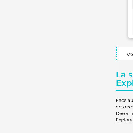
Une
La s
Exp
Face au
des rec
Désorma
Explore