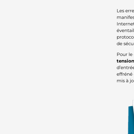
Les err
manife
Interne
éventai
protocol
de sécu
Pour le 
tension
d’entrée
effréné
mis à jo