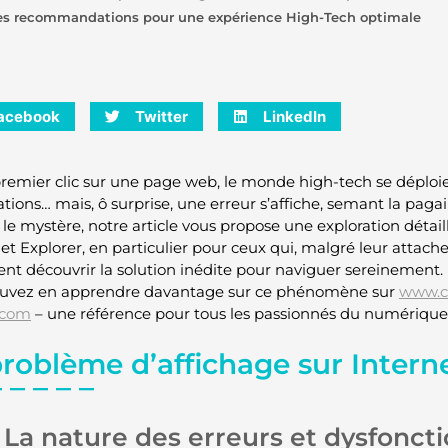
es recommandations pour une expérience High-Tech optimale
acebook
Twitter
LinkedIn
premier clic sur une page web, le monde high-tech se dépl
tions… mais, ô surprise, une erreur s’affiche, semant la pagai
r le mystère, notre article vous propose une exploration déta
net Explorer, en particulier pour ceux qui, malgré leur attach
ent découvrir la solution inédite pour naviguer sereinemen
ouvez en apprendre davantage sur ce phénomène sur
www.cr
.com
– une référence pour tous les passionnés du numérique
problème d’affichage sur Intern
La nature des erreurs et dysfonc