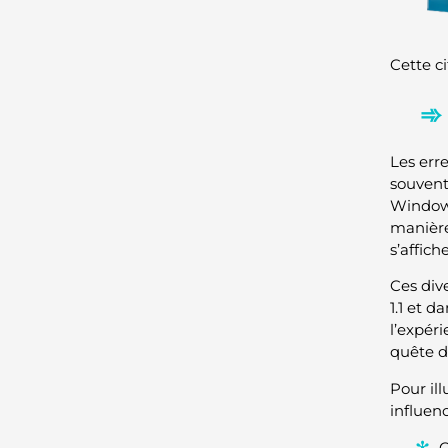
Cette ci
Les err
souvent 
Windows
manière
s’affic
Ces div
1.1 et 
l’expér
quête d
Pour il
influen
C