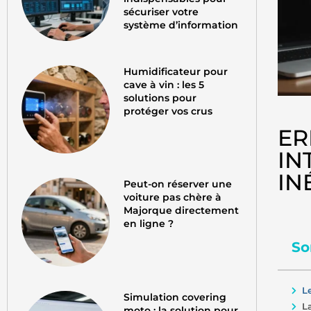
sécuriser votre
système d’information
Humidificateur pour
cave à vin : les 5
solutions pour
protéger vos crus
ER
IN
IN
Peut-on réserver une
voiture pas chère à
Majorque directement
en ligne ?
So
L
Simulation covering
L
moto : la solution pour