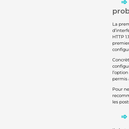
pro
La prem
d’inter
HTTP 1.
premier
configu
Concrèt
configu
l’option
permis à
Pour ne
recomma
les pos