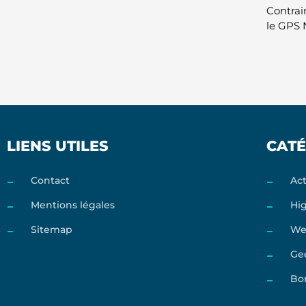
Contrai
le GPS 
LIENS UTILES
CATÉ
Contact
Act
Mentions légales
Hi
Sitemap
We
Ge
Bo