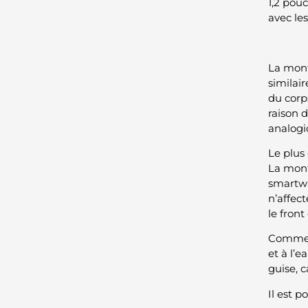
1,2 pou
avec le
La mont
similair
du corp
raison 
analogi
Le plus 
La mont
smartwa
n’affec
le front
Comme t
et à l’
guise, 
Il est p