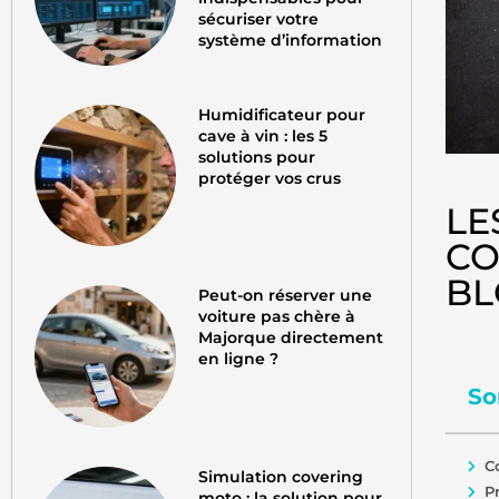
sécuriser votre
système d’information
Humidificateur pour
cave à vin : les 5
solutions pour
protéger vos crus
LE
CO
BL
Peut-on réserver une
voiture pas chère à
Majorque directement
en ligne ?
So
C
Simulation covering
P
moto : la solution pour