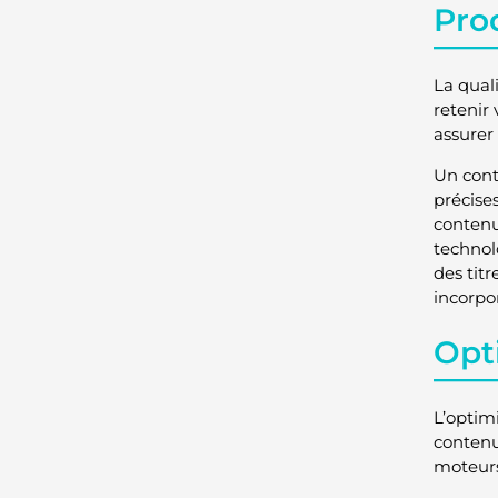
Pro
La qual
retenir
assurer
Un cont
précise
contenu
technol
des titr
incorpo
Opt
L’optim
contenu
moteurs 