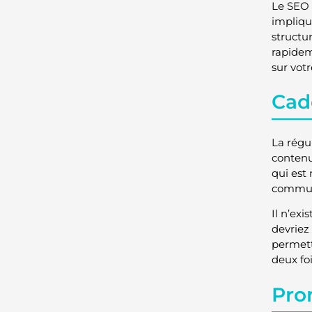
Le SEO 
impliqu
structur
rapidem
sur votr
Cad
La régul
contenu
qui est
communa
Il n’exi
devriez
permett
deux fo
Pro