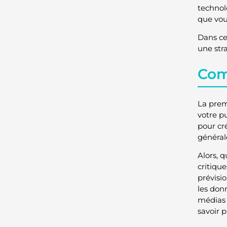
technol
que vou
Dans ce
une str
Com
La prem
votre p
pour cr
général
Alors, q
critiqu
prévisi
les don
médias 
savoir p