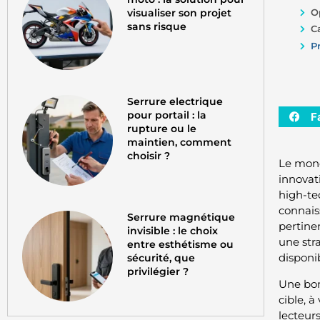
visualiser son projet
O
sans risque
C
P
Serrure electrique
pour portail : la
F
rupture ou le
maintien, comment
choisir ?
Le mond
innovat
high-te
connais
Serrure magnétique
pertine
invisible : le choix
une str
entre esthétisme ou
disponib
sécurité, que
privilégier ?
Une bon
cible, 
lecteurs