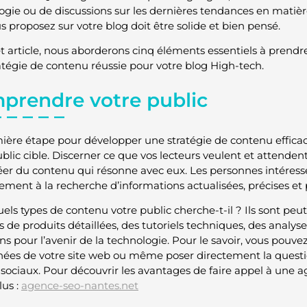
ogie ou de discussions sur les dernières tendances en matièr
s proposez sur votre blog doit être solide et bien pensé.
t article, nous aborderons cinq éléments essentiels à prend
atégie de contenu réussie pour votre blog High-tech.
prendre votre public
ière étape pour développer une stratégie de contenu effica
ublic cible. Discerner ce que vos lecteurs veulent et attenden
éer du contenu qui résonne avec eux. Les personnes intéressé
ement à la recherche d’informations actualisées, précises et 
uels types de contenu votre public cherche-t-il ? Ils sont peu
es de produits détaillées, des tutoriels techniques, des analy
ons pour l’avenir de la technologie. Pour le savoir, vous pou
nées de votre site web ou même poser directement la questio
sociaux. Pour découvrir les avantages de faire appel à une a
lus :
agence-seo-nantes.net