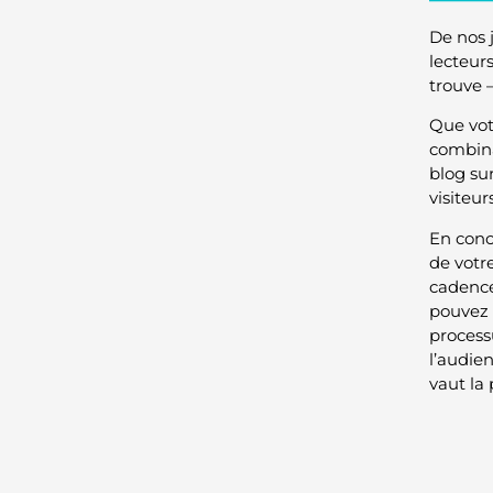
De nos 
lecteur
trouve 
Que vot
combinai
blog sur
visiteu
En conc
de votr
cadence
pouvez 
process
l’audie
vaut la 