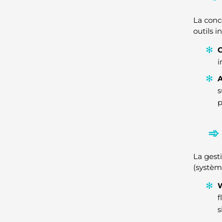
La conc
outils i
i
A
s
p
La gest
(systèm
f
s