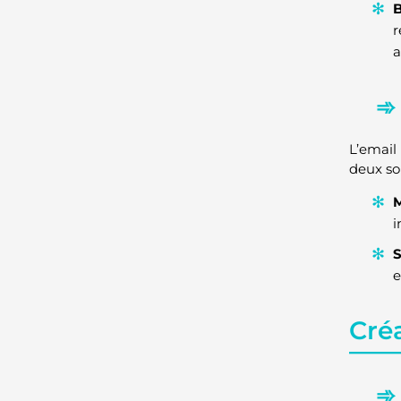
B
r
a
L’email
deux so
i
S
e
Cré