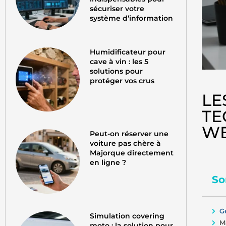
sécuriser votre
système d’information
Humidificateur pour
cave à vin : les 5
solutions pour
protéger vos crus
LE
TE
WE
Peut-on réserver une
voiture pas chère à
Majorque directement
en ligne ?
So
G
Simulation covering
M
moto : la solution pour