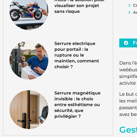
visualiser son projet
C
sans risque
A
F
Serrure electrique
pour portail : la
rupture ou le
maintien, comment
Dans l’
choisir ?
webbus
simplifi
activité
Serrure magnétique
Le but d
invisible : le choix
les meil
entre esthétisme ou
passant
sécurité, que
avez be
privilégier ?
Gest