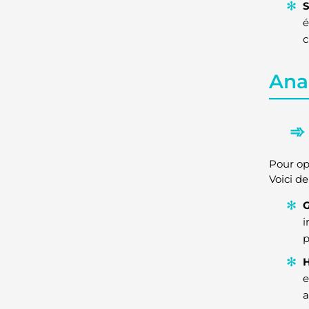
S
é
c
Ana
Pour op
Voici de
G
i
p
H
e
a