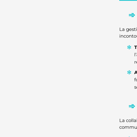
La gesti
inconto
T
l
r
f
s
La colla
communi