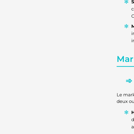
S
c
G
M
i
i
Mar
Le marke
deux out
H
d
a