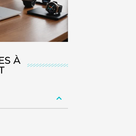
ES À
T