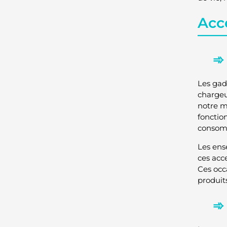
Acce
Les gad
chargeu
notre m
fonctio
consomm
Les ens
ces acc
Ces occ
produit