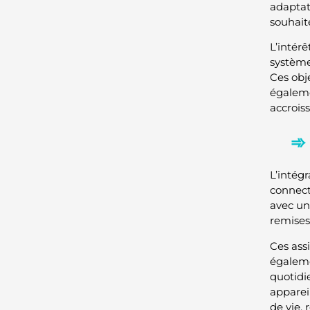
adaptat
souhait
L’intér
systèmes
Ces obj
égaleme
accrois
L’intégr
connect
avec un
remises
Ces ass
égaleme
quotidi
apparei
de vie, 