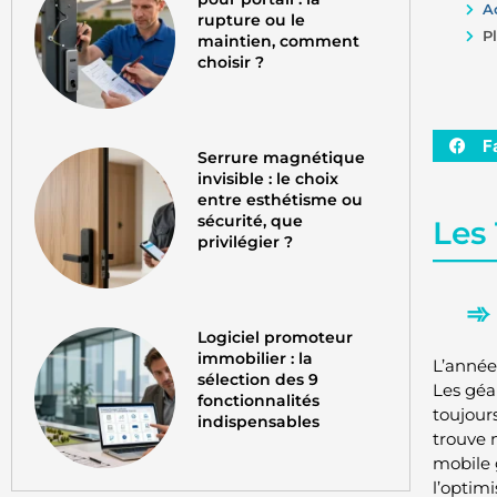
A
rupture ou le
P
maintien, comment
choisir ?
F
Serrure magnétique
invisible : le choix
entre esthétisme ou
sécurité, que
Les
privilégier ?
Logiciel promoteur
immobilier : la
L’année
sélection des 9
Les géan
fonctionnalités
toujours
indispensables
trouve
mobile g
l’optimi