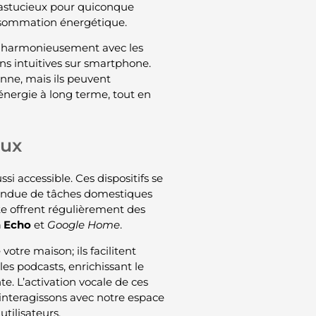
s astucieux pour quiconque
onsommation énergétique.
rer harmonieusement avec les
ions intuitives sur smartphone.
enne, mais ils peuvent
énergie à long terme, tout en
aux
si accessible. Ces dispositifs se
endue de tâches domestiques
 offrent régulièrement des
 Echo
et
Google Home
.
otre maison; ils facilitent
es podcasts, enrichissant le
. L’activation vocale de ces
interagissons avec notre espace
utilisateurs.