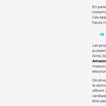
En paral
traitem
Ces appa
hauts n
Les pro
puissan
Ainsi, l
Amazon
maison,
électro
De plus
le doma
offrent
cardiaqu
être pe