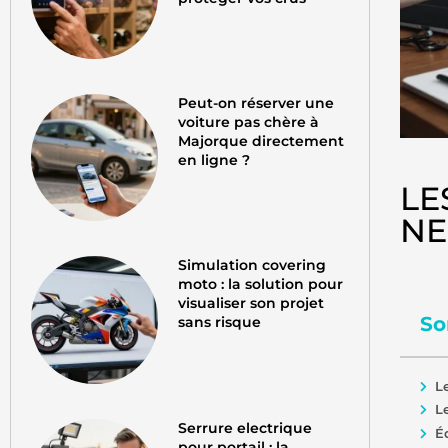
Peut-on réserver une
voiture pas chère à
Majorque directement
en ligne ?
LE
NE
Simulation covering
moto : la solution pour
visualiser son projet
So
sans risque
L
L
Serrure electrique
É
pour portail : la