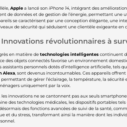
lèle,
Apple
a lancé son
iPhone 14
, intégrant des amélioration
ent de données et de gestion de l’énergie, permettant une uti
reils se caractérisent par une conception élégante, une interf
iveaux de sécurité qui séduisent une clientèle exigeante en q
Innovations révolutionnaires à surv
grès en matière de
technologies intelligentes
continuent d
ce des objets connectés favorise un environnement domestiq
es assistants personnels dotés d’intelligence artificielle, tels q
 Alexa
, sont devenus incontournables. Ces appareils offrent 
 permettant de gérer l’éclairage, la température, la sécurité
ménagers uniquement par la voix.
, les innovations ne se cantonnent pas aux seuls smartphones
ine des technologies médicales, les dispositifs portables tels
 désormais des fonctions avancées de suivi de la santé, com
e et du stress, transformant ainsi la manière dont les indivi
rsonnel.