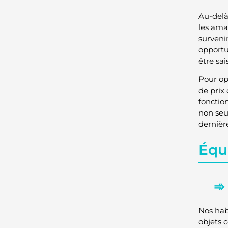
Au-delà
les ama
surveni
opportu
être sai
Pour opt
de prix
fonctio
non seu
dernièr
Équ
Nos hab
objets c