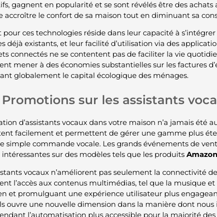
ifs, gagnent en popularité et se sont révélés être des achat
e accroître le confort de sa maison tout en diminuant sa c
êt pour ces technologies réside dans leur capacité à s’intég
 déjà existants, et leur facilité d’utilisation via des applicat
ets connectés ne se contentent pas de faciliter la vie quotidi
nt mener à des économies substantielles sur les factures d’
sant globalement le capital écologique des ménages.
Promotions sur les assistants voc
ation d’assistants vocaux dans votre maison n’a jamais été aus
ent facilement et permettent de gérer une gamme plus ét
e simple commande vocale. Les grands événements de vente
 intéressantes sur des modèles tels que les produits
Amazon
istants vocaux n’améliorent pas seulement la connectivité de v
nt l’accès aux contenus multimédias, tel que la musique et l
en et promulguant une expérience utilisateur plus engageante
ls ouvre une nouvelle dimension dans la manière dont nous 
rendant l’automatisation plus accessible pour la majorité des 