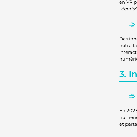
en VR p
sécuris
Des inn
notre fa
interac
numéri
3. I
En 2023
numéri
et part