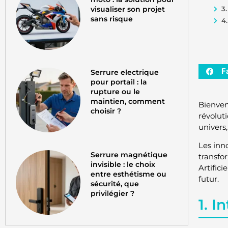
visualiser son projet
3.
sans risque
4
F
Serrure electrique
pour portail : la
rupture ou le
maintien, comment
Bienven
choisir ?
révolut
univers
Les inn
Serrure magnétique
transfo
invisible : le choix
Artifici
entre esthétisme ou
futur.
sécurité, que
privilégier ?
1. I