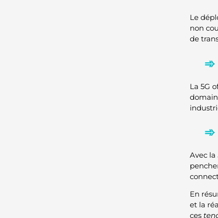
Le dépl
non cou
de tran
La 5G o
domain
industr
Avec la
pencher
connect
En résum
et la r
ces
ten