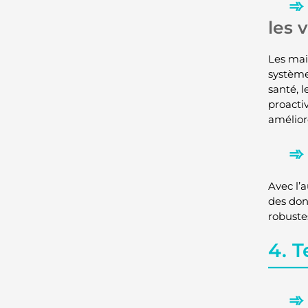
les v
Les mais
système
santé, 
proactiv
améliore
Avec l’
des don
robustes
4. 