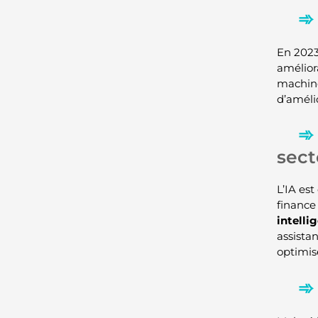
En 2023,
amélior
machine
d’améli
sect
L’IA es
finance
intelli
assista
optimis