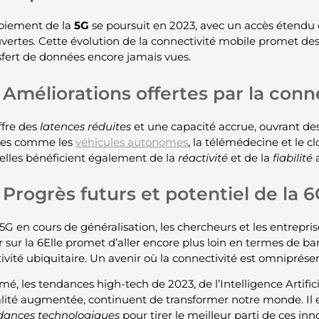
oiement de la
5G
se poursuit en 2023, avec un accès étendu
vertes. Cette évolution de la connectivité mobile promet de
sfert de données encore jamais vues.
Améliorations offertes par la conn
ffre des
latences réduites
et une capacité accrue, ouvrant des
es comme les
véhicules autonomes
, la télémédecine et le c
ielles bénéficient également de la
réactivité
et de la
fiabilité
a
Progrès futurs et potentiel de la 
 5G en cours de généralisation, les chercheurs et les entrep
 sur la 6Elle promet d’aller encore plus loin en termes de ba
ivité ubiquitaire. Un avenir où la connectivité est omniprése
é, les tendances high-tech de 2023, de l’Intelligence Artificie
éalité augmentée, continuent de transformer notre monde. Il es
dances technologiques
pour tirer le meilleur parti de ces inn