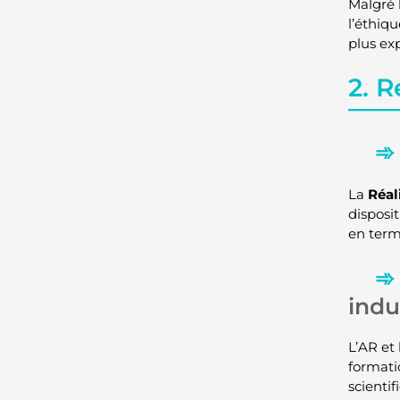
Malgré 
l’éthiqu
plus ex
2. R
La
Réal
disposi
en term
indu
L’AR et 
formati
scienti