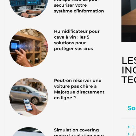
sécuriser votre
système d’information
Humidificateur pour
cave à vin : les 5
solutions pour
protéger vos crus
LE
IN
TE
Peut-on réserver une
voiture pas chère à
Majorque directement
en ligne ?
So
1.
Simulation covering
2
moto : la solution pour