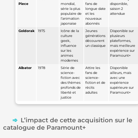
Piece
mondial,
fans de
disponible,
série la plus
longue date
saison 2
populaire de
et les
attendue
l’animation
nouveaux
japonaise
abonnés
Goldorak
1975
Icône de la
Jeunes
Disponible sur
culture
générations
plusieurs
geek,
découvrent
plateformes,
influence
un classique
mais meilleure
sur les
expérience sur
animes
Paramount+
modernes
Albator
1978
Série de
Attire les
Disponible
science-
fans de
ailleurs, mais
fiction avec
science-
avec une
des thèmes
fiction et de
expérience
profonds de
récits
supérieure sur
liberté et
adultes
Paramount+
justice
L’impact de cette acquisition sur le
catalogue de Paramount+