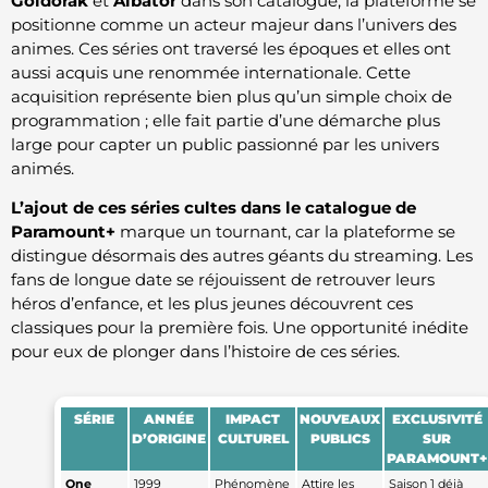
Goldorak
et
Albator
dans son catalogue, la plateforme se
positionne comme un acteur majeur dans l’univers des
animes. Ces séries ont traversé les époques et elles ont
aussi acquis une renommée internationale. Cette
acquisition représente bien plus qu’un simple choix de
programmation ; elle fait partie d’une démarche plus
large pour capter un public passionné par les univers
animés.
L’ajout de ces séries cultes dans le catalogue de
Paramount+
marque un tournant, car la plateforme se
distingue désormais des autres géants du streaming. Les
fans de longue date se réjouissent de retrouver leurs
héros d’enfance, et les plus jeunes découvrent ces
classiques pour la première fois. Une opportunité inédite
pour eux de plonger dans l’histoire de ces séries.
SÉRIE
ANNÉE
IMPACT
NOUVEAUX
EXCLUSIVITÉ
D’ORIGINE
CULTUREL
PUBLICS
SUR
PARAMOUNT+
One
1999
Phénomène
Attire les
Saison 1 déjà