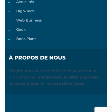
Actualités
High-Tech
Web Business
Geek
Bons Plans
À PROPOS DE NOUS
BlogPeoria est votre référence pour tout ce
qui concerne la
High-Tech
, le
Web Business
,
les
bons plans
, et les
actualités geek
.