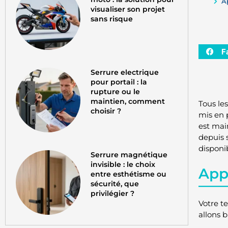
A
visualiser son projet
sans risque
F
Serrure electrique
pour portail : la
rupture ou le
maintien, comment
Tous le
choisir ?
mis en 
est mai
depuis 
disponi
Serrure magnétique
invisible : le choix
Appe
entre esthétisme ou
sécurité, que
privilégier ?
Votre t
allons 