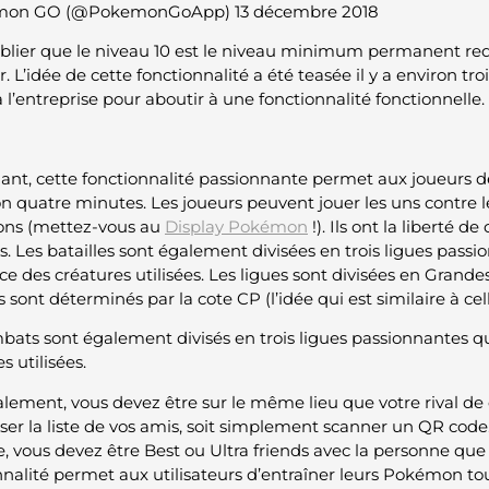
mon GO (@PokemonGoApp) 13 décembre 2018
blier que le niveau 10 est le niveau minimum permanent req
. L’idée de cette fonctionnalité a été teasée il y a environ trois
 l’entreprise pour aboutir à une fonctionnalité fonctionnelle.
nt, cette fonctionnalité passionnante permet aux joueurs de 
n quatre minutes. Les joueurs peuvent jouer les uns contre les
ns (mettez-vous au
Display Pokémon
!). Ils ont la liberté de
. Les batailles sont également divisées en trois ligues pass
e des créatures utilisées. Les ligues sont divisées en Grandes,
 sont déterminés par la cote CP (l’idée qui est similaire à ce
bats sont également divisés en trois ligues passionnantes q
s utilisées.
alement, vous devez être sur le même lieu que votre rival de
iliser la liste de vos amis, soit simplement scanner un QR cod
e, vous devez être Best ou Ultra friends avec la personne qu
nnalité permet aux utilisateurs d’entraîner leurs Pokémon to