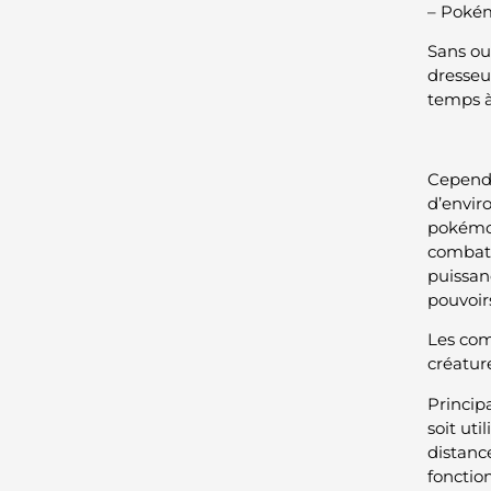
– Poké
Sans ou
dresseur
temps à
Cependa
d’enviro
pokémo
combats
puissanc
pouvoirs
Les com
créature
Princip
soit ut
distanc
fonctio