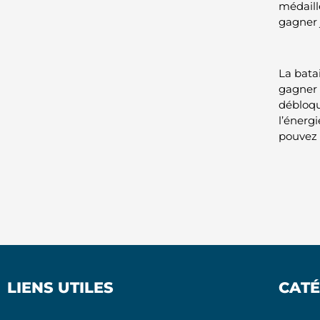
médaille
gagner 
La bata
gagner 
débloqu
l’énerg
pouvez a
LIENS UTILES
CATÉ