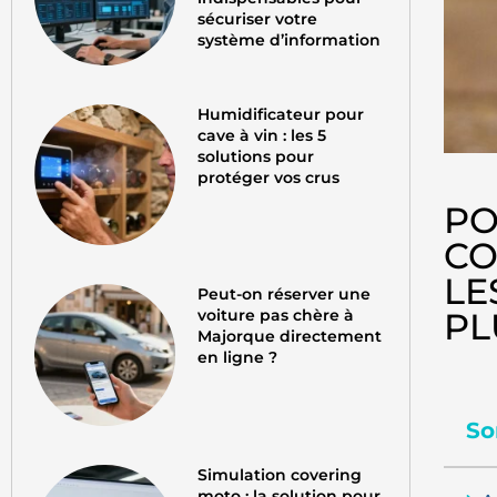
sécuriser votre
système d’information
Humidificateur pour
cave à vin : les 5
solutions pour
protéger vos crus
PO
CO
LE
Peut-on réserver une
PL
voiture pas chère à
Majorque directement
en ligne ?
So
Simulation covering
moto : la solution pour