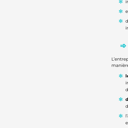
i
e
d
i
L’entre
manières
l
i
d
d
d
l’
e