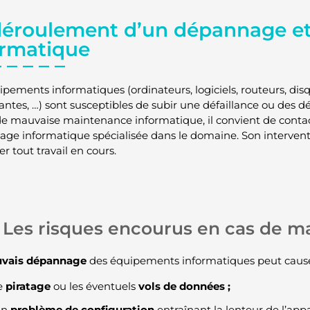
déroulement d’un dépannage e
ormatique
ipements informatiques (ordinateurs, logiciels, routeurs, dis
tes, …) sont susceptibles de subir une défaillance ou des dét
de mauvaise maintenance informatique, il convient de conta
ge informatique spécialisée dans le domaine. Son interventio
r tout travail en cours.
Les risques encourus en cas de 
vais dépannage
des équipements informatiques peut cause
e
piratage
ou les éventuels
vols de données ;
un
problème de configuration
entraînant la lenteur de l’appar