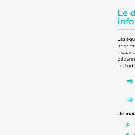
Le 
inf
Les équ
impriman
risque 
dépanna
perturbe
Un
mau
l