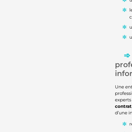
l
c
u
prof
info
Une
en
profess
experts
contrat
d’une i
r