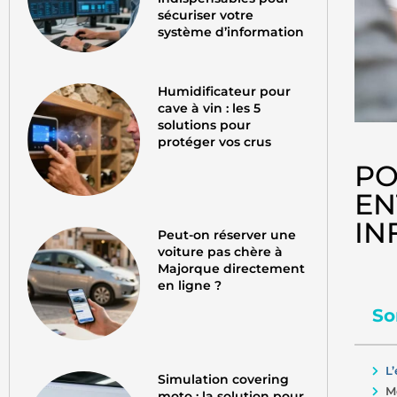
sécuriser votre
système d’information
Humidificateur pour
cave à vin : les 5
solutions pour
protéger vos crus
PO
EN
IN
Peut-on réserver une
voiture pas chère à
Majorque directement
en ligne ?
So
L
Simulation covering
M
moto : la solution pour