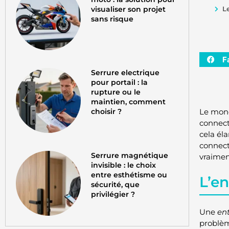
visualiser son projet
L
sans risque
F
Serrure electrique
pour portail : la
rupture ou le
maintien, comment
choisir ?
Le mond
connecté
cela él
connect
Serrure magnétique
vraimen
invisible : le choix
entre esthétisme ou
L’e
sécurité, que
privilégier ?
Une
en
problèm