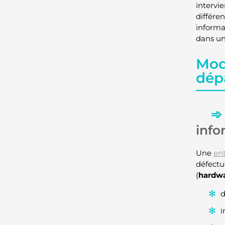
intervi
différe
informat
dans un
Mode
dép
info
Une
en
défectu
(
hardw
d
i