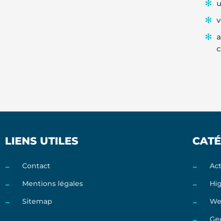
u
v
a
c
LIENS UTILES
CATÉ
Contact
Act
Mentions légales
Hi
Sitemap
We
Ge