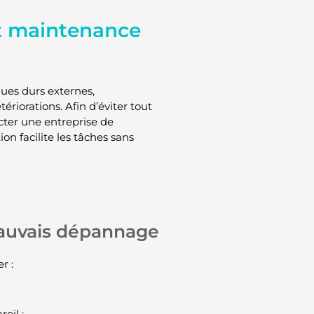
t maintenance
ques durs externes,
ériorations. Afin d’éviter tout
cter une entreprise de
n facilite les tâches sans
mauvais dépannage
r :
eil ;