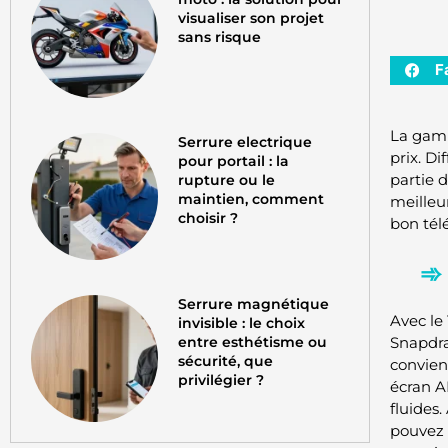
visualiser son projet
sans risque
F
La gamm
Serrure electrique
prix. D
pour portail : la
partie d
rupture ou le
maintien, comment
meilleu
choisir ?
bon tél
Serrure magnétique
Avec le 
invisible : le choix
entre esthétisme ou
Snapdra
sécurité, que
convien
privilégier ?
écran A
fluides.
pouvez 