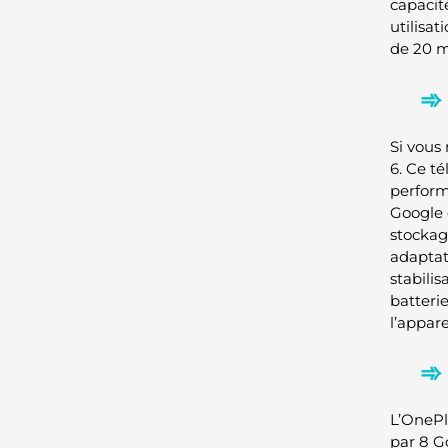
capacit
utilisa
de 20 m
Si vous
6. Ce t
performa
Google 
stockag
adaptat
stabili
batteri
l’appar
L’OnePl
par 8 G