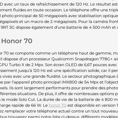
avec un taux de rafraîchissement de 120 Hz. Le résultat est
ment fluides en toute occasion. Le téléphone offre une tripl
l photo principal de 50 mégapixels avec stabilisation optique
égapixels et un macro de 2 mégapixels. Pour la caméra frontal
9RT 5G dispose également d’une batterie de 4 500 mAh et d
Honor 70
r 70 se comporte comme un téléphone haut de gamme, mais
 il dispose d’un processeur Qualcomm Snapdragon 778G+ ai
GPU Turbo X de 2 Mpx. Son écran OLED de 6,67 pouces avec
issement jusqu’à 120 Hz est une spécification solide, car il pe
s vives avec une grande fluidité. Le secteur photographique à 
ue par l’appareil photo principal IMX800 de 54 Mpx et l’objec
els. Ils sont largement performants pour prendre des phot
férentes situations. De plus, il offre de nombreuses options po
 le mode Solo Cut. La durée de vie de la batterie de 4 800 mA
harge rapide de 66 W. Le
honor 70
est disponible en version 
ez remplacer votre téléphone actuel contre un tout nouveau
 Vous trouverez parmi notre liste ci-dessus, différents modèl