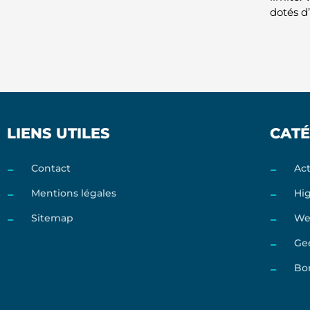
dotés d
LIENS UTILES
CATÉ
Contact
Act
Mentions légales
Hi
Sitemap
We
Ge
Bo