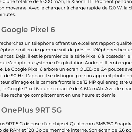
é d’une totalité de 5 000 mAh, le Xiaomi 11T Pro tient penda
tion moyenne. Avec le chargeur à charge rapide de 120 W, l
inutes.
Google Pixel 6
 recherchez un téléphone offrant un excellent rapport qualité
éléphone milieu de gamme suit de près les téléphones beauc
nces. Déjà, il est le premier de la série Pixel 6 à posséder l
qui s’adapte au système d’exploitation Android. Il embarqu
e. Le Google Pixel 6 arbore un écran OLED de 6.4 pouces ave
if de 90 Hz. L’appareil se distingue par son appareil photo p
sateur d’image et la caméra frontale de 12 MP qui enregistre 
e, le Google Pixel 6 a une capacité de 4 614 mAh. Avec le char
eil se recharge complètement en une heure et demie.
OnePlus 9RT 5G
us 9RT 5 G dispose d’un chipset Qualcomm SM8350 Snapdr
o de RAM et 128 Go de mémoire interne. Son écran de 6.6 pou