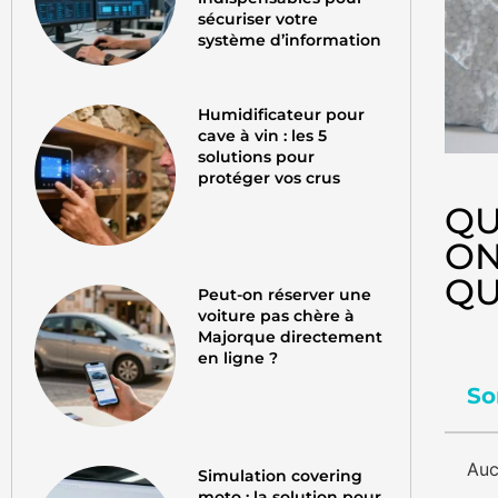
sécuriser votre
système d’information
Humidificateur pour
cave à vin : les 5
solutions pour
protéger vos crus
QU
ON
QU
Peut-on réserver une
voiture pas chère à
Majorque directement
en ligne ?
So
Auc
Simulation covering
moto : la solution pour