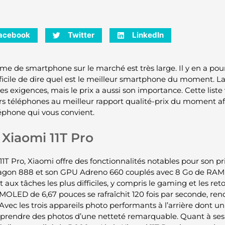
acebook
Twitter
LinkedIn
e de smartphone sur le marché est très large. Il y en a pour 
ifficile de dire quel est le meilleur smartphone du moment. L
es exigences, mais le prix a aussi son importance. Cette liste
rs téléphones au meilleur rapport qualité-prix du moment afi
éphone qui vous convient.
Xiaomi 11T Pro
11T Pro, Xiaomi offre des fonctionnalités notables pour son p
gon 888 et son GPU Adreno 660 couplés avec 8 Go de RAM 
t aux tâches les plus difficiles, y compris le gaming et les r
MOLED de 6,67 pouces se rafraîchit 120 fois par seconde, rend
 Avec les trois appareils photo performants à l’arrière dont u
prendre des photos d’une netteté remarquable. Quant à ses