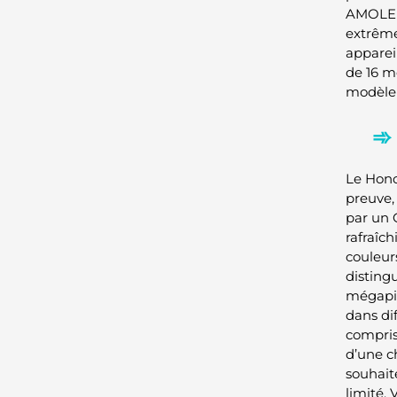
AMOLED 
extrême
apparei
de 16 m
modèle 
Le Hono
preuve,
par un 
rafraîch
couleur
disting
mégapix
dans dif
compris
d’une c
souhait
limité.