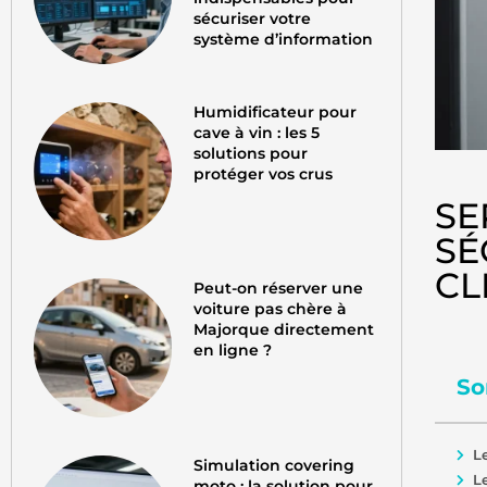
sécuriser votre
système d’information
Humidificateur pour
cave à vin : les 5
solutions pour
protéger vos crus
SE
SÉ
CL
Peut-on réserver une
voiture pas chère à
Majorque directement
en ligne ?
So
L
Simulation covering
L
moto : la solution pour