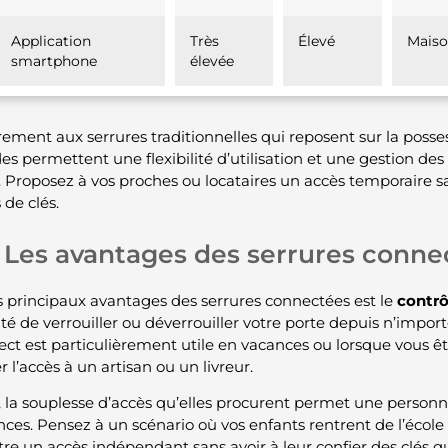
Application
Très
Élevé
Maiso
smartphone
élevée
rement aux serrures traditionnelles qui reposent sur la posse
s permettent une flexibilité d’utilisation et une gestion des 
. Proposez à vos proches ou locataires un accès temporaire sa
 de clés.
Les avantages des serrures conne
s principaux avantages des serrures connectées est le
contrô
lité de verrouiller ou déverrouiller votre porte depuis n’impo
ect est particulièrement utile en vacances ou lorsque vous êt
r l’accès à un artisan ou un livreur.
, la souplesse d’accès qu’elles procurent permet une personn
nces. Pensez à un scénario où vos enfants rentrent de l’école
re un accès indépendant sans avoir à leur confier des clés qu