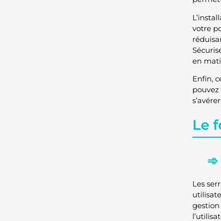
L’instal
votre p
réduisan
Sécurise
en mati
Enfin, 
pouvez 
s’avérer
Le 
Les ser
utilisa
gestion
l’utilis