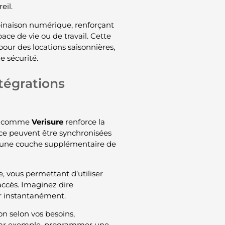
eil.
binaison numérique, renforçant
ce de vie ou de travail. Cette
our des locations saisonnières,
e sécurité.
tégrations
ité comme
Verisure
renforce la
nce peuvent être synchronisées
nt une couche supplémentaire de
, vous permettant d’utiliser
accès. Imaginez dire
ir instantanément.
on selon vos besoins,
, par exemple, programmer une