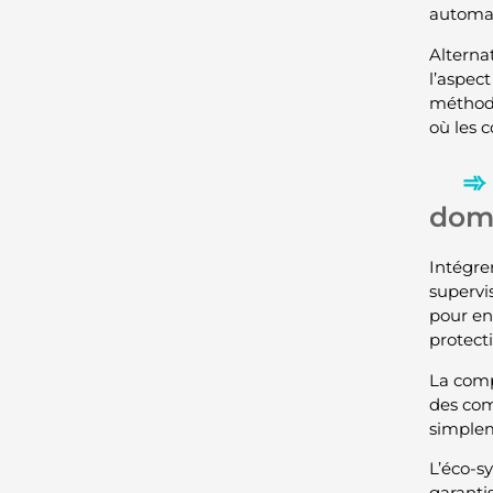
automat
Alternat
l’aspec
méthode
où les 
dom
Intégre
supervi
pour en
protect
La comp
des com
simplem
L’éco-sy
garanti