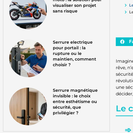
visualiser son projet
L
sans risque
L
F
Serrure electrique
pour portail : la
rupture ou le
maintien, comment
Imagine
choisir ?
rêve, n’
sécurit
révolut
une sécu
Serrure magnétique
décider
invisible : le choix
entre esthétisme ou
Le 
sécurité, que
privilégier ?