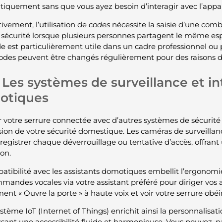
iquement sans que vous ayez besoin d’interagir avec l’appar
ivement, l’utilisation de
codes
nécessite la saisie d’une com
t sécurité lorsque plusieurs personnes partagent le même espa
 est particulièrement utile dans un cadre professionnel ou p
codes peuvent être changés régulièrement pour des raisons d
Les systèmes de surveillance et in
otiques
r votre serrure connectée avec d’autres systèmes de sécur
sion de votre sécurité domestique. Les caméras de surveilla
registrer chaque déverrouillage ou tentative d’accès, offra
ion.
atibilité avec les assistants domotiques embellit l’ergonomie
mandes vocales via votre assistant préféré pour diriger vos 
ent « Ouvre la porte » à haute voix et voir votre serrure obé
stème IoT (Internet of Things) enrichit ainsi la personnalisati
ssant une accessibilité fluide et harmonieuse. Vous pouvez