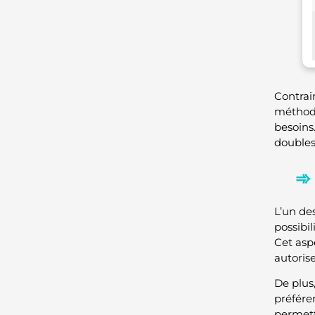
Contrai
méthode
besoins
doubles
L’un de
possibi
Cet asp
autorise
De plus
préfére
permett