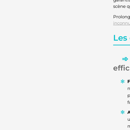
scène q
Prolong
inconn
Les
effi
F
n
p
f
A
u
m