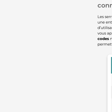
con
Les ser
une ent
d’utili
vous ap
codes
n
permett