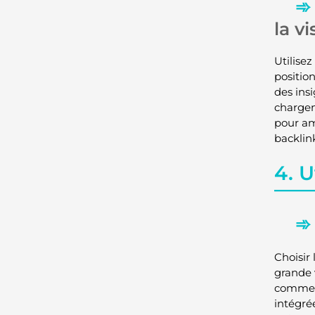
la vi
Utilise
positio
des ins
chargem
pour am
backlin
4. U
Choisir
grande 
comme S
intégré