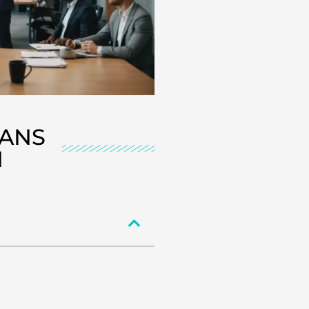
DANS
H