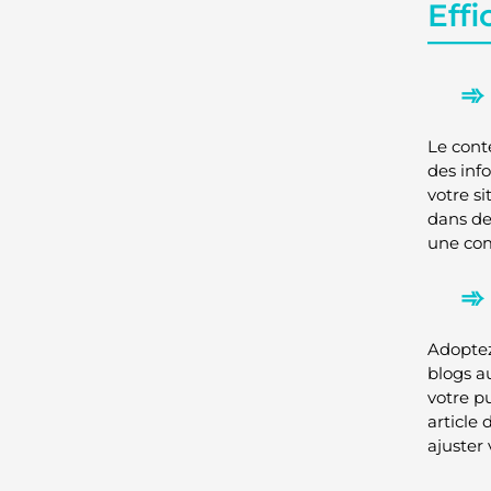
Effi
Le conte
des inf
votre s
dans de
une com
Adoptez
blogs a
votre p
article
ajuster