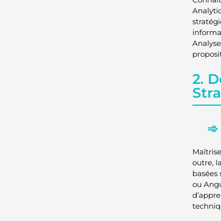
Analytic
stratég
informa
Analyse
proposi
2. 
Str
Maîtris
outre, 
basées 
ou Angu
d’appre
techniq