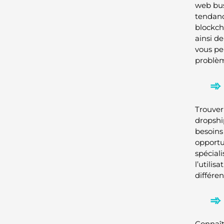
web bus
tendanc
blockch
ainsi d
vous pe
problè
Trouver
dropshi
besoins
opportu
spéciali
l’utili
différe
Connaît