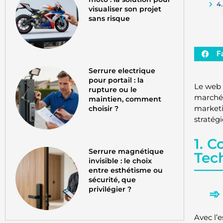
4
visualiser son projet
sans risque
F
Serrure electrique
pour portail : la
Le web 
rupture ou le
marché.
maintien, comment
marketi
choisir ?
stratég
1. 
Serrure magnétique
Tec
invisible : le choix
entre esthétisme ou
sécurité, que
privilégier ?
Avec l’e