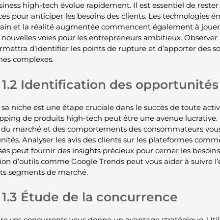
iness high-tech évolue rapidement. Il est essentiel de reste
es pour anticiper les besoins des clients. Les technologies é
ain et la réalité augmentée commencent également à jouer un
e nouvelles voies pour les entrepreneurs ambitieux. Observer 
rmettra d’identifier les points de rupture et d’apporter des s
mes complexes.
1.2 Identification des opportunités
 sa niche est une étape cruciale dans le succès de toute acti
pping de produits high-tech peut être une avenue lucrative
 du marché et des comportements des consommateurs vous ai
nités. Analyser les avis des clients sur les plateformes co
sés peut fournir des insights précieux pour cerner les besoins 
sation d’outils comme Google Trends peut vous aider à suivre 
nts segments de marché.
1.3 Étude de la concurrence
re vos concurrents vous donne un avantage stratégique. Uti