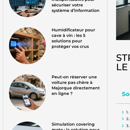
sécuriser votre
système d’information
Humidificateur pour
cave à vin : les 5
solutions pour
protéger vos crus
ST
LE
Peut-on réserver une
voiture pas chère à
Majorque directement
So
en ligne ?
1
2
Simulation covering
3
moto : la solution pour