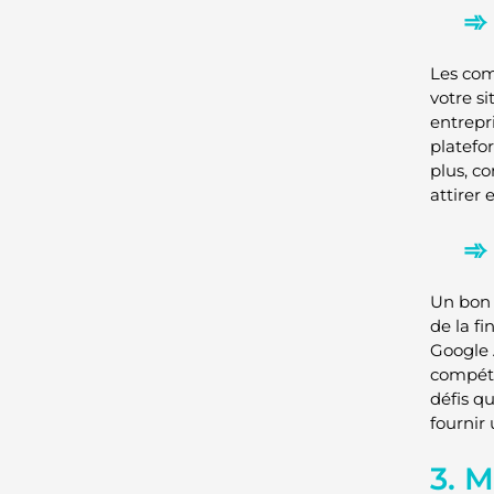
Les com
votre s
entrepri
platefo
plus, c
attirer 
Un bon 
de la f
Google 
compéte
défis q
fournir
3. 