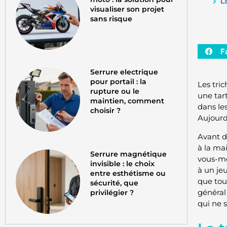
L
visualiser son projet
sans risque
F
Serrure electrique
pour portail : la
Les tric
rupture ou le
une tar
maintien, comment
dans les
choisir ?
Aujourd’
Avant d’
à la ma
Serrure magnétique
vous-mê
invisible : le choix
à un jeu
entre esthétisme ou
que tou
sécurité, que
général
privilégier ?
qui ne 