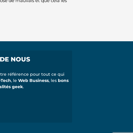
chose de mauvais et que cela les
 DE NOUS
tre référence pour tout ce qui
-Tech
, le
Web Business
, les
bons
alités geek
.