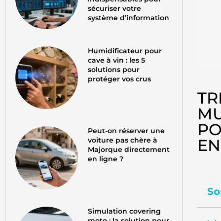
sécuriser votre
système d’information
Humidificateur pour
cave à vin : les 5
solutions pour
protéger vos crus
TR
MU
PO
Peut-on réserver une
EN
voiture pas chère à
Majorque directement
en ligne ?
So
Simulation covering
moto : la solution pour