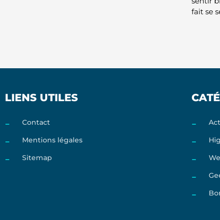
sentir b
fait se
LIENS UTILES
CATÉ
Contact
Act
Mentions légales
Hi
Sitemap
We
Ge
Bo