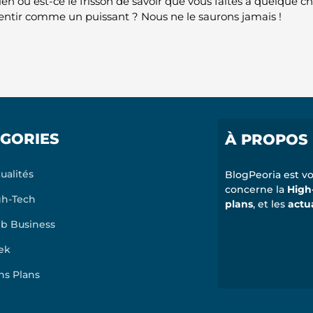
ien ou est-ce le frisson de savoir que vous faites à quelque 
 sentir comme un puissant ? Nous ne le saurons jamais !
GORIES
À PROPOS
ualités
BlogPeoria est vo
concerne la
High
gh-Tech
plans
, et les
actu
b Business
ek
ns Plans