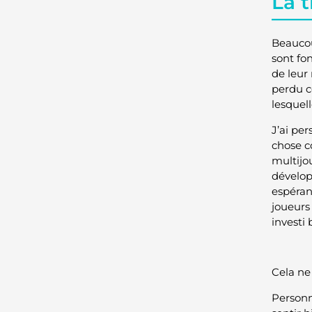
La t
Beaucou
sont fo
de leur 
perdu c
lesquel
J’ai pe
chose c
multijou
dévelop
espérant
joueurs
investi
Cela ne
Personn