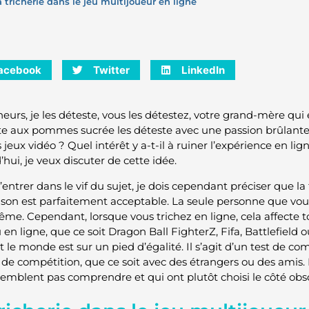
a tricherie dans le jeu multijoueur en ligne
acebook
Twitter
LinkedIn
heurs, je les déteste, vous les détestez, votre grand-mère qui
te aux pommes sucrée les déteste avec une passion brûlante. 
 jeux vidéo ? Quel intérêt y a-t-il à ruiner l’expérience en lig
hui, je veux discuter de cette idée.
entrer dans le vif du sujet, je dois cependant préciser que la
ison est parfaitement acceptable. La seule personne que vou
me. Cependant, lorsque vous trichez en ligne, cela affecte to
 en ligne, que ce soit Dragon Ball FighterZ, Fifa, Battlefield ou
t le monde est sur un pied d’égalité. Il s’agit d’un test de 
 de compétition, que ce soit avec des étrangers ou des amis.
semblent pas comprendre et qui ont plutôt choisi le côté obs