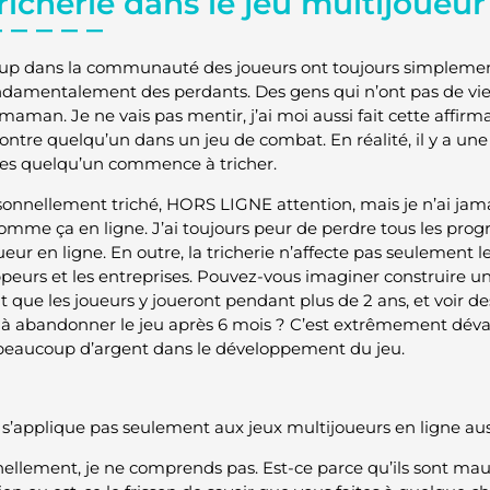
richerie dans le jeu multijoueur
p dans la communauté des joueurs ont toujours simplement
ndamentalement des perdants. Des gens qui n’ont pas de vie e
maman. Je ne vais pas mentir, j’ai moi aussi fait cette affirma
ontre quelqu’un dans un jeu de combat. En réalité, il y a une
les quelqu’un commence à tricher.
rsonnellement triché, HORS LIGNE attention, mais je n’ai jamai
omme ça en ligne. J’ai toujours peur de perdre tous les progrè
eur en ligne. En outre, la tricherie n’affecte pas seulement le
peurs et les entreprises. Pouvez-vous imaginer construire un
 que les joueurs y joueront pendant plus de 2 ans, et voir des 
 à abandonner le jeu après 6 mois ? C’est extrêmement dévas
 beaucoup d’argent dans le développement du jeu.
 s’applique pas seulement aux jeux multijoueurs en ligne aus
ellement, je ne comprends pas. Est-ce parce qu’ils sont mauv