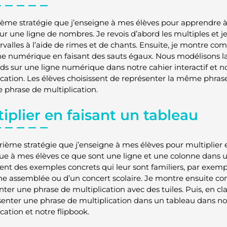
sième stratégie que j’enseigne à mes élèves pour apprendre à
ur une ligne de nombres. Je revois d’abord les multiples e
ervalles à l’aide de rimes et de chants. Ensuite, je montre 
ne numérique en faisant des sauts égaux. Nous modélisons l
ds sur une ligne numérique dans notre cahier interactif et no
ication. Les élèves choisissent de représenter la même phras
e phrase de multiplication.
iplier en faisant un tableau
rième stratégie que j’enseigne à mes élèves pour multiplier e
que à mes élèves ce que sont une ligne et une colonne dans u
nt des exemples concrets qui leur sont familiers, par exemp
une assemblée ou d’un concert scolaire. Je montre ensuite 
nter une phrase de multiplication avec des tuiles. Puis, en cl
senter une phrase de multiplication dans un tableau dans not
cation et notre flipbook.