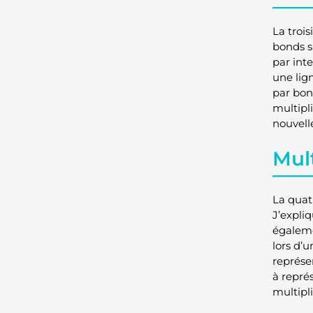
La troi
bonds s
par int
une lig
par bon
multipl
nouvell
Mult
La quat
J’expli
égaleme
lors d’
représe
à repré
multipli