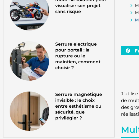
visualiser son projet
M
sans risque
M
M
Serrure electrique
pour portail : la
F
rupture ou le
maintien, comment
choisir ?
J’utilis
Serrure magnétique
invisible : le choix
de mult
entre esthétisme ou
des gro
sécurité, que
réalisa
privilégier ?
Mul