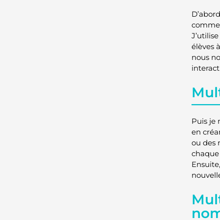
D’abord
comment
J’utili
élèves à
nous no
interact
Mult
Puis je
en créa
ou des 
chaque 
Ensuite
nouvelle
Mul
nom