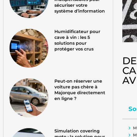
sécuriser votre
système d’information
Humidificateur pour
cave à vin : les 5
solutions pour
protéger vos crus
DE
CA
AV
Peut-on réserver une
voiture pas chère à
Majorque directement
en ligne ?
So
M
Simulation covering
Mu
moto : la solution pour