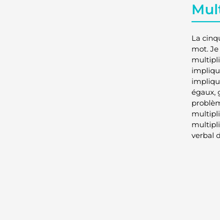
Mul
La cinq
mot. Je
multipl
impliqu
impliqu
égaux, 
problèm
multipl
multipl
verbal d