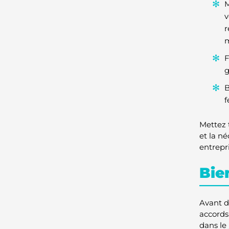
M
v
r
m
F
g
B
f
Mettez 
et la n
entrepr
Bie
Avant d
accords 
dans le 