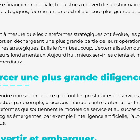
ise financière mondiale, l’industrie a converti les gestionnaires
stratégiques, fournissant une échelle encore plus grande et 
et à mesure que les plateformes stratégiques ont évolué, les 
ort en déchargeant une plus grande partie de leurs opération
res stratégiques. Et ils le font beaucoup. L’externalisation o
 leurs fondamentaux. Aujourd’hui, mieux servir les clients e
imordiaux.
rcer une plus grande diligenc
dre non seulement ce que font les prestataires de services,
fectué, par exemple, processus manuel contre automatisé. In
teformes qui soutiennent le modèle de service et au succès d
ogies émergentes, par exemple l’intelligence artificielle, l’a
us.
vertir et embarquer.