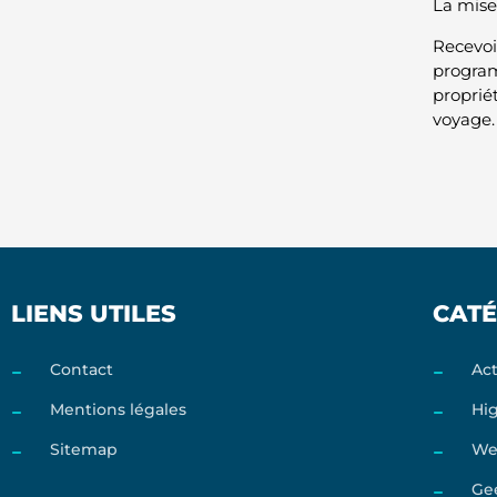
La mise
Recevoir
program
proprié
voyage.
LIENS UTILES
CATÉ
Contact
Act
Mentions légales
Hi
Sitemap
We
Ge