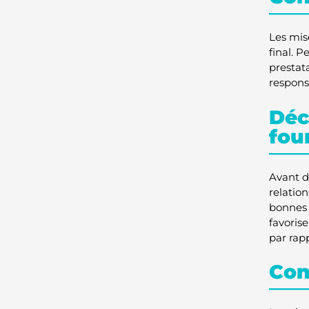
Les mis
final. P
prestat
respons
Déc
fou
Avant d
relation
bonnes 
favorise
par rap
Con