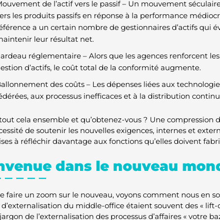
ouvement de l’actif vers le passif – Un mouvement séculaire 
ers les produits passifs en réponse à la performance médiocr
éférence a un certain nombre de gestionnaires d’actifs qui 
aintenir leur résultat net.
ardeau réglementaire – Alors que les agences renforcent les 
estion d’actifs, le coût total de la conformité augmente.
allonnement des coûts – Les dépenses liées aux technologies
édérées, aux processus inefficaces et à la distribution conti
tout cela ensemble et qu’obtenez-vous ? Une compression de 
écessité de soutenir les nouvelles exigences, internes et ext
ises à réfléchir davantage aux fonctions qu’elles doivent fabr
nvenue dans le nouveau mon
e faire un zoom sur le nouveau, voyons comment nous en so
d’externalisation du middle-office étaient souvent des « lift-
jargon de l’externalisation des processus d’affaires « votre b