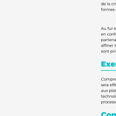
de la cr
formes 
Au fur 
en conf
partenai
affiner
sont pr
Exe
Compren
sera ef
aux pla
technol
process
Con