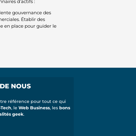
aires d’actifs :
cellente gouvernance des
rciales. Établir des
e en place pour guider le
 DE NOUS
tre référence pour tout ce qui
-Tech
, le
Web Business
, les
bons
alités geek
.