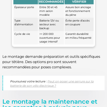
RECOMMANDÉE
VÉRIFIER
Épaisseur porte
Entre 30 et 45
Assure bon ancrage
mm selon
et fonctionnement
modèle
du pêne
Type
Batterie 12V ou
Évite perte d’accès
d’alimentation
secteur avec
en coupure
backup
Cycle de vie
>> 200 000
Garantit durabilité
ouvertures pour
en milieu fréquenté
usage intensif
Le montage demande préparation et outils spécifiques
pour têtière. Des options pro sont souvent
recommandées pour poses complexes.
Poursuivez votre lecture :
Peut on poser une serrure sur la
batterie de son vélo électrique ?
Le montage la maintenance et