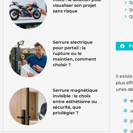
Q
visualiser son projet
Q
sans risque
Q
Serrure electrique
F
pour portail : la
rupture ou le
maintien, comment
choisir ?
Il exis
plus ef
unes de
Serrure magnétique
invisible : le choix
e
entre esthétisme ou
sécurité, que
u
privilégier ?
j
u