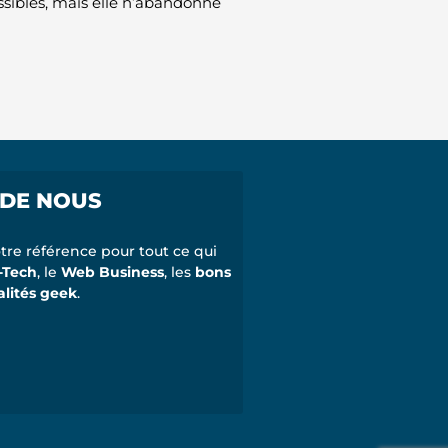
ssibles, mais elle n’abandonne
 DE NOUS
tre référence pour tout ce qui
-Tech
, le
Web Business
, les
bons
alités geek
.