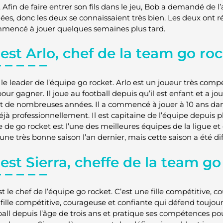
Afin de faire entrer son fils dans le jeu, Bob a demandé de l’a
es, donc les deux se connaissaient très bien. Les deux ont réuss
mencé à jouer quelques semaines plus tard.
est Arlo, chef de la team go roc
 le leader de l’équipe go rocket. Arlo est un joueur très compéti
ur gagner. Il joue au football depuis qu’il est enfant et a j
 de nombreuses années. Il a commencé à jouer à 10 ans dans sa
déjà professionnellement. Il est capitaine de l’équipe depuis 
 de go rocket est l’une des meilleures équipes de la ligue et
 une très bonne saison l’an dernier, mais cette saison a été dif
est Sierra, cheffe de la team go
st le chef de l’équipe go rocket. C’est une fille compétitive, c
fille compétitive, courageuse et confiante qui défend toujours 
ball depuis l’âge de trois ans et pratique ses compétences po