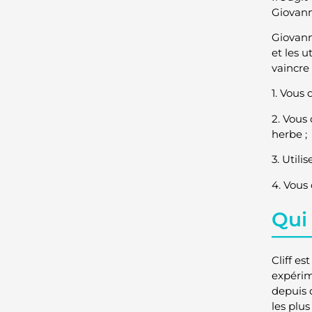
Giovan
Giovann
et les u
vaincre
1. Vous
2. Vous
herbe ;
3. Util
4. Vous
Qui 
Cliff e
expérime
depuis 
les plu