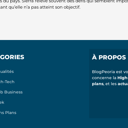
s du pays. Sierra relève souvent des défis qui semblent impo
ant qu’elle n’a pas atteint son objectif.
GORIES
À PROPOS
ualités
BlogPeoria est vo
concerne la
High
gh-Tech
plans
, et les
actu
b Business
ek
ns Plans