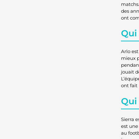
matchs. 
des anné
ont com
Qui 
Arlo est
mieux po
pendant
jouait 
L’équipe
ont fait
Qui 
Sierra e
est une 
au foot