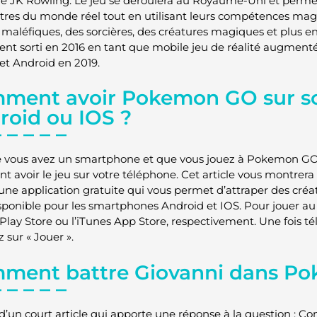
e JK Rowling. Le jeu se déroulera au Royaume-Uni et permet
res du monde réel tout en utilisant leurs compétences ma
s maléfiques, des sorcières, des créatures magiques et plus
nt sorti en 2016 en tant que mobile jeu de réalité augmentée
 et Android en 2019.
ment avoir Pokemon GO sur s
roid ou IOS ?
 vous avez un smartphone et que vous jouez à Pokemon GO, i
 avoir le jeu sur votre téléphone. Cet article vous montre
ne application gratuite qui vous permet d’attraper des créatur
disponible pour les smartphones Android et IOS. Pour jouer au 
Play Store ou l’iTunes App Store, respectivement. Une fois tél
 sur « Jouer ».
ment battre Giovanni dans P
it d’un court article qui apporte une réponse à la question :