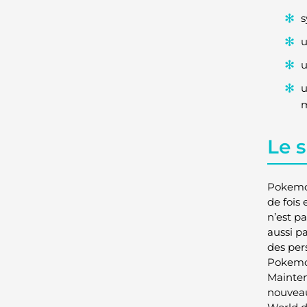
s
u
u
u
m
Le 
Pokemon
de fois
n’est p
aussi p
des per
Pokemon
Mainten
nouveau 