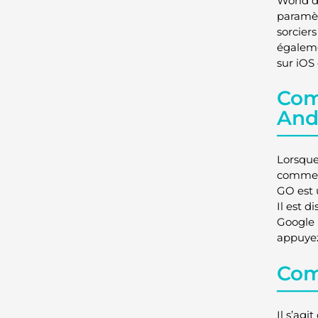
World d
paramèt
sorcier
égaleme
sur iOS
Com
And
Lorsque
comment
GO est u
Il est 
Google 
appuyez
Com
Il s’ag