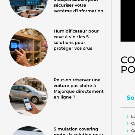
sécuriser votre
système d’information
Humidificateur pour
cave à vin : les 5
solutions pour
protéger vos crus
CO
PO
Peut-on réserver une
voiture pas chère à
Majorque directement
So
en ligne ?
L
C
Simulation covering
C
moto : la solution pour