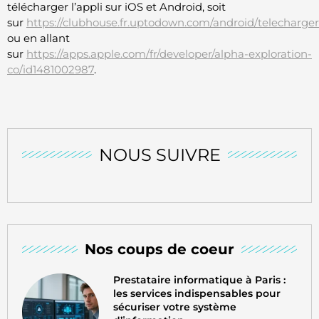
télécharger l’appli sur iOS et Android, soit
sur
https://clubhouse.fr.uptodown.com/android/telecharger
ou en allant
sur
https://apps.apple.com/fr/developer/alpha-exploration-
co/id1481002987
.
NOUS SUIVRE
Nos coups de coeur
Prestataire informatique à Paris :
les services indispensables pour
sécuriser votre système