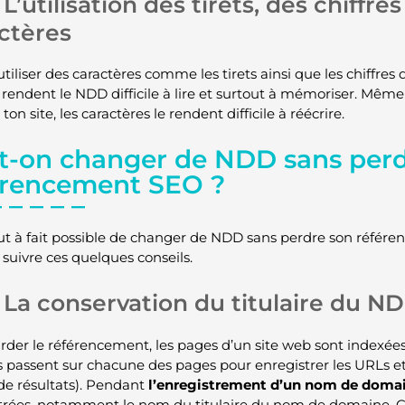
L’utilisation des tirets, des chiffre
ctères
’utiliser des caractères comme les tirets ainsi que les chiffr
ls rendent le NDD difficile à lire et surtout à mémoriser. Même 
on site, les caractères le rendent difficile à réécrire.
t-on changer de NDD sans perd
érencement SEO ?
tout à fait possible de changer de NDD sans perdre son référen
 suivre ces quelques conseils.
La conservation du titulaire du N
rder le référencement, les pages d’un site web sont indexée
s passent sur chacune des pages pour enregistrer les URLs et
de résultats). Pendant
l’enregistrement d’un nom de doma
trées, notamment le nom du titulaire du nom de domaine. Co