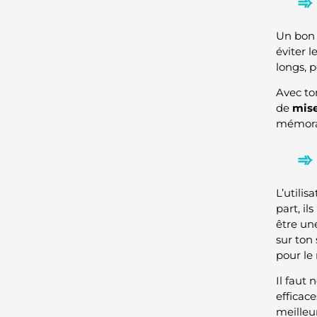
Un bon n
éviter 
longs, 
Avec to
de
miser
mémorab
L’utili
part, il
être une
sur ton 
pour le 
Il faut 
efficace
meilleur