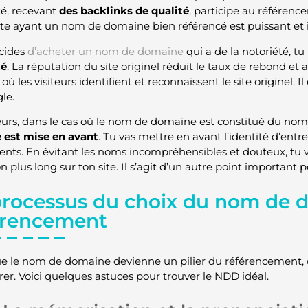
té, recevant
des backlinks de qualité
, participe au référenc
ite ayant un nom de domaine bien référencé est puissant et i
écides
d’acheter un nom de domaine
qui a de la notoriété, tu 
té
. La réputation du site originel réduit le taux de rebond et 
ù les visiteurs identifient et reconnaissent le site originel.
le.
leurs, dans le cas où le nom de domaine est constitué du nom 
 est mise en avant
. Tu vas mettre en avant l’identité d’ent
ents. En évitant les noms incompréhensibles et douteux, tu 
n plus long sur ton site. Il s’agit d’un autre point important p
processus du choix du nom de 
érencement
e le nom de domaine devienne un pilier du référencement, 
rer. Voici quelques astuces pour trouver le NDD idéal.