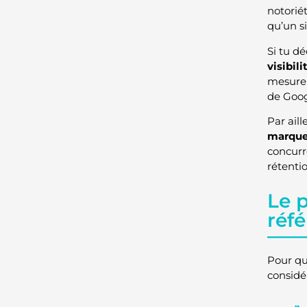
notorié
qu’un s
Si tu d
visibili
mesure o
de Goog
Par ail
marque
concurr
rétentio
Le 
réf
Pour qu
considé