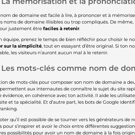
La mémorisation et la prononciati
om de domaine est facile à lire, à prononcer et à mémoriser. E
les noms de domaine illisibles ou trop compliqués. De même, i
pour justement être
faciles à retenir
.
n équipe, prenez le temps de bien réfléchir pour choisir le no
 sur la simplicité
, tout en essayant d’être original. Si ton
le, les visiteurs n’auront aucun mal à le retenir.
Les mots-clés comme nom de do
sation de mots-clés pour composer son nom de domaine a de
s permettent aux internautes de connaître le sujet du site ra
 évidence, en cohérence avec ton activité. Il aide les utilisat
site et ta spécialité. Et d’autre part, les bots de Google ident
ranking.
noter qu’il est possible de se tourner vers les générateurs de
s pour s’inspirer et avoir le choix entre différentes suggestions
es possibilités pour avoir un nom de domaine à la fois origina