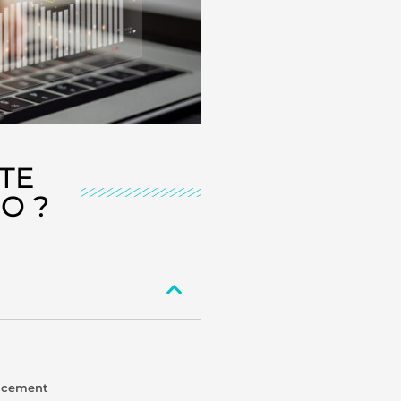
TE
O ?
encement