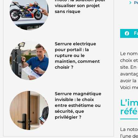
P
visualiser son projet
sans risque
F
Serrure electrique
pour portail : la
Le nom 
rupture ou le
choix et
maintien, comment
site. En
choisir ?
avantage
avoir l
Voici m
Serrure magnétique
invisible : le choix
L’i
entre esthétisme ou
réf
sécurité, que
privilégier ?
La noto
l’une d