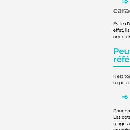
cara
Évite d
effet, i
nom de t
Peu
réf
Il est 
tu peux
Pour ga
Les bot
(pages 
enregis