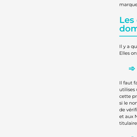
marque
Les
dom
Il y a 
Elles o
Il faut
utilises
cette pr
si le no
de véri
et aux 
titulair