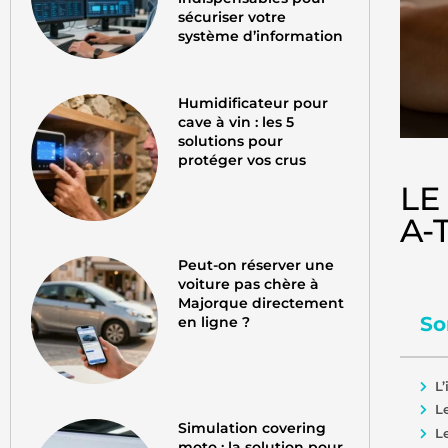
sécuriser votre
système d’information
Humidificateur pour
cave à vin : les 5
solutions pour
protéger vos crus
LE
A-
Peut-on réserver une
voiture pas chère à
Majorque directement
So
en ligne ?
L
L
Simulation covering
L
moto : la solution pour