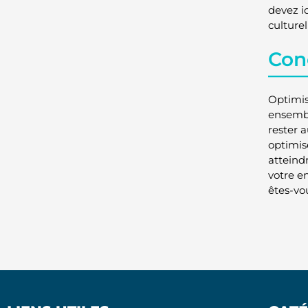
devez i
culture
Con
Optimis
ensemble
rester 
optimis
atteindr
votre en
êtes-vo