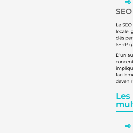
SEO 
Le SEO 
locale,
clés pe
SERP (p
D’un au
concentr
impliqu
facilem
devenir
Les 
mul