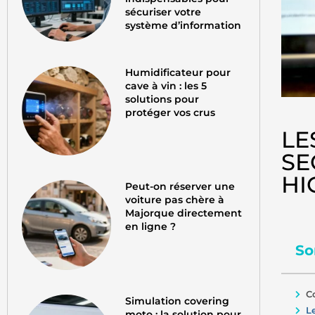
sécuriser votre
système d’information
Humidificateur pour
cave à vin : les 5
solutions pour
protéger vos crus
LE
SE
HI
Peut-on réserver une
voiture pas chère à
Majorque directement
en ligne ?
So
C
Simulation covering
L
moto : la solution pour