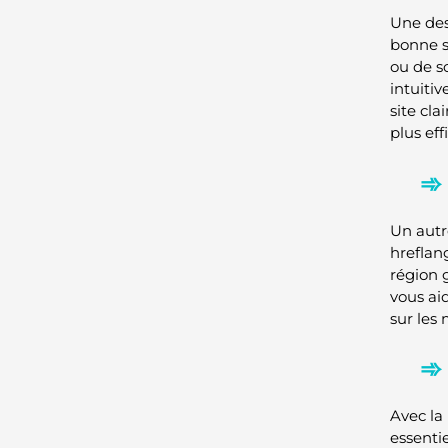
Une des
bonne s
ou de s
intuiti
site cla
plus ef
Un autre
hreflan
région 
vous ai
sur les
Avec la 
essentie