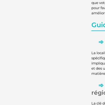
que votr
pour fa
améliore
Guid
La loca
spécifi
impliqu
et des 
matière
régi
La clé 