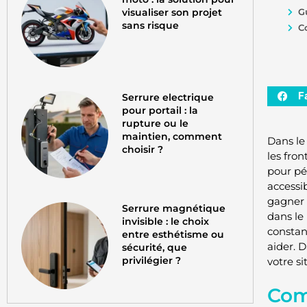
visualiser son projet
G
sans risque
C
F
Serrure electrique
pour portail : la
rupture ou le
maintien, comment
Dans le
choisir ?
les fro
pour pé
accessi
gagner 
Serrure magnétique
dans le 
invisible : le choix
constan
entre esthétisme ou
aider. 
sécurité, que
privilégier ?
votre s
Com