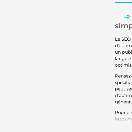
simp
Le SEO 
d’optim
un publi
langues
optimis
Pensez-
spécifi
peut se
d’optim
générati
Pour en 
https:/